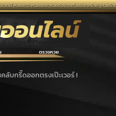
าว หวยซอง หวยดังจากทั่วประเทศไทย (หวยไทยรัฐ หวยแม่จำเน
น
ตรวจหวย
ลับกรี๊ดออกตรงเป๊ะเวอร์ !