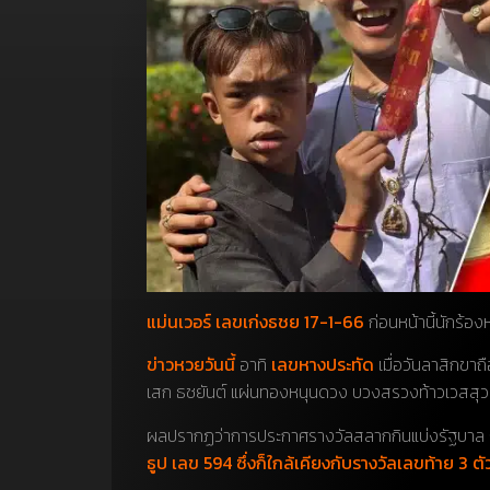
แม่นเวอร์ เลขเก่งธชย 17-1-66
ก่อนหน้านี้นักร้อ
ข่าวหวยวันนี้
อาทิ
เลขหางประทัด
เมื่อวันลาสิกขาถ
เสก ธชยันต์ แผ่นทองหนุนดวง บวงสรวงท้าวเวสสุวรร
ผลปรากฏว่าการประกาศรางวัลสลากกินแบ่งรัฐบาล ง
ธูป เลข 594 ซึ่งก็ใกล้เคียงกับรางวัลเลขท้าย 3 ต