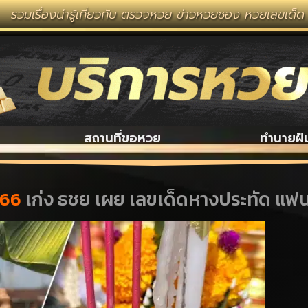
รู้เกี่ยวกับ ตรวจหวย ข่าวหวยซอง หวยเลขเด็ด งวดนี้ หวยล
สถานที่ขอหวย
ทำนายฝั
-66
เก่ง ธชย เผย เลขเด็ดหางประทัด แฟนค