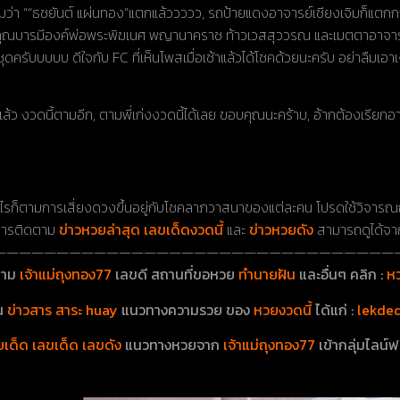
วามว่า ““ธชยันต์ แผ่นทอง”แตกแล้ววววว, รถป้ายแดงอาจารย์เชียงเจิมก็แตก
ุณบารมีองค์พ่อพระพิฆเนศ พญานาคราช ท้าวเวสสุววรณ และเมตตาอาจารย์เชีย
ดครับบบบบ ดีใจกับ FC ที่เห็นโพสเมื่อเช้าแล้วได้โชคด้วยนะครับ อย่าลืมเ
 งวดนี้ตามอีก, ตามพี่เก่งงวดนี้ได้เลย ขอบคุณนะคร้าบ, อ้ากต้องเรียกอาจา
งไรก็ตามการเสี่ยงดวงขึ้นอยู่กับโชคลาภวาสนาของแต่ละคน โปรดใช้วิจา
งการติดตาม
ข่าวหวยล่าสุด เลขเด็ดงวดนี้
และ
ข่าวหวยดัง
สามารถดูได้จากล
————————————————————————————————
ตาม
เจ้าแม่ถุงทอง77
เลขดี
สถานที่ขอหวย
ทำนายฝัน
และอื่นๆ คลิก :
ห
ุน
ข่าวสาร สาระ huay
แนวทางความรวย ของ
หวยงวดนี้
ได้แก่ :
lekde
เด็ด เลขเด็ด เลขดัง
แนวทางหวยจาก
เจ้าแม่ถุงทอง77
เข้ากลุ่มไลน์ฟ