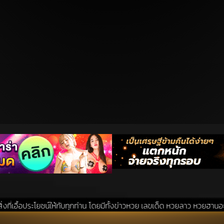
ให้กับทุกท่าน โดยมีทั้งข่าวหวย เลขเด็ด หวยลาว หวยฮานอย แนวทางหวยรัฐบาล