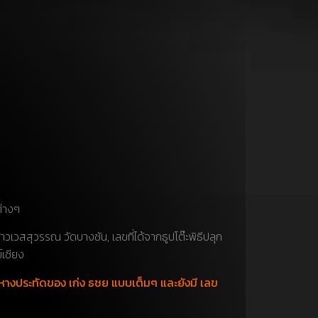
ต่างๆ
วสสุวรรณ วัดบางชัน, เลขที่ได้จากธูปโต๊ะพิธีปลุก
เชียง
หางประทัดของ เก่ง ธชย แบบเต็มๆ และยังมี เลข