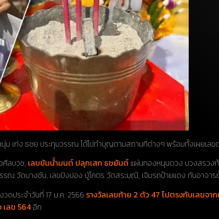
งหนุ่ม เก่ง ธชย ประทุมวรรณ ได้ไปทำบุญตามสถานที่ต่างๆ พร้อมทั้งเผยเลข
ือศีลบวช,
เลขขันน้ำมนต์ ปลุกเสก ธชยันต์
แผ่นทองหนุนดวง บวงสรวงท้าวเ
ณ วัดบางชัน, เลขปิงปอง ปู่โคตร วัดสระมณี, เจิมรถป้ายแดง กับอาจารย์
วดประจำวันที่ 17 ม.ค. 2566
รางวัลเลขท้าย 2 ตัว 47 ไปตรงกับเลขจาก
ัว เลข 564
อีก