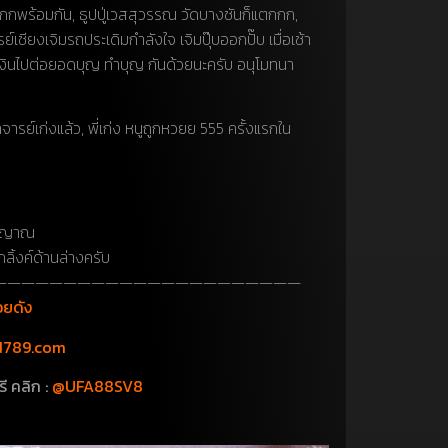
กกกพร้อมกัน, ธูปปู่เวสสุวรรณ วัดบางชันก็แตกกก,
งเจิมรถประเดิมกำลังใจ เจิมปุ๊บออกปั๊บ เมื่อเช้า
อาเงินไปต่อยอดบุญ ทำบุญ กันด้วยนะครับ อนุโมทนา
รย์เก่งแล้ว, พี่เก่ง หนูถูกหวยย 555 ครั้งแรกใน
รณญาณ
ิ้งค์ด้านล่างครับ
——————————————————————
วยดัง
d789.com
รี
คลิก :
@UFA88SV8