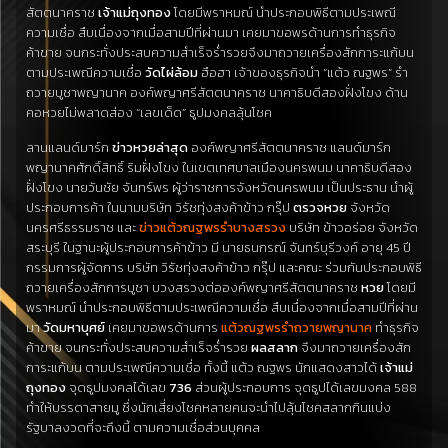
สัตตนาคราช
เจ้าแม่ถุงทอง
โดยมีพราหมณ์ นำประกอบพิธีตามประเพณี
ความเชื่อ สืบเนื่องจากเมื่อสามปีที่ผ่านมา เคยมาขอพรด้านการทำธุรกิจ
ค้าขาย จนกระทั่งประสบความสำเร็จร่ำรวยจึงมาถวายเครื่องสักการะแก้บน
ตามประเพณีความเชื่อ
วัดไผ่ล้อม
ฮือฮา เจ้าของธุรกิจนำ “แต้ว ณฐพร” รำ
ถวายบูชาพญานาค องค์พญาศรีสัตตนาคราช นาคาธิบดีสองฝั่งโขง ด้าน
คอหวยไม่พลาดส่อง “เลขเด็ด” ธูปมงคลลุ้นโชค
ลานแลนด์มาร์ก
ข่าวหวยล่าสุด
องค์พญาศรีสัตตนาคราช แลนด์มาร์ก
พญานาคศักดิ์สิทธิ์ ริมฝั่งโขง ในเขตเทศบาลเมืองนครพนม นาคาธิบดีสอง
ฝั่งโขง นายวันชัย จันทร์พร ผู้ว่าราชการจังหวัดนครพนม เป็นประธาน นำผู้
ประกอบการค้า ในนามบริษัท วิรัชทุ่งสงค้าข้าว กรุ๊ป
ตรวจหวย
จังหวัด
นครศรีธรรมราช และ
ข่าวแต้วณฐพรรำบางสรวง
บริษัท ข้าวอร่อย จังหวัด
สระบุรี ในฐานะผู้ประกอบการค้าข้าว มี นายธนกรณ์ จันทร์บุรีวงค์
อายุ 45 ปี
กรรมการผู้จัดการ บริษัท วิรัชทุ่งสงค้าข้าว กรุ๊ป และคณะ ร่วมกันประกอบพิธี
ถวายเครื่องสักการบูชา บวงสรวงต่อองค์พญาศรีสัตตนาคราช
หวย
โดยมี
พราหมณ์ นำประกอบพิธีตามประเพณีความเชื่อ สืบเนื่องจากเมื่อสามปีที่ผ่าน
มา
วัดมหาบุศย์
เคยมาขอพรด้านการ
แต้วณฐพรรำถวายพญานาค
ทำธุรกิจ
ค้าขาย จนกระทั่งประสบความสำเร็จร่ำรวย
ผลสลาก
จึงมาถวายเครื่องสัก
การะแก้บน
ตามประเพณีความเชื่อ ทั้งนี้ แต้ว ณฐพร นักแสดงสาวได้
เจ้าแม่
ถุงทอง
จุดธูปมงคลได้เลข
736
ส่วนผู้ประกอบการ จุดธูปได้เลขมงคล 588
ทำให้บรรดาสายมู ซึ่งนักเสี่ยงโชคหลายคนจะนำไปลุ้นโชคสลากกินแบ่ง
รัฐบาลงวดที่จะถึงนี้ ตามความเชื่อส่วนบุคคล