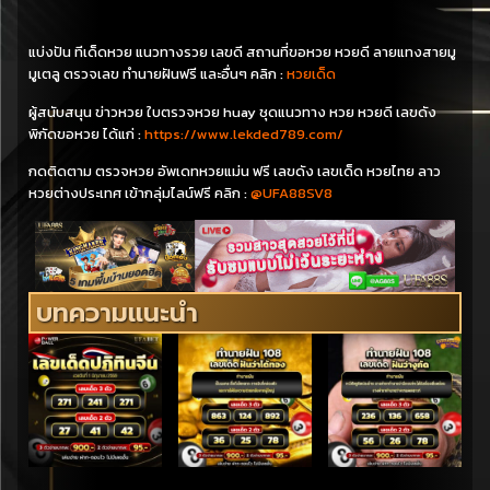
แบ่งปัน ทีเด็ดหวย แนวทางรวย เลขดี สถานที่ขอหวย หวยดี ลายแทงสายมู
มูเตลู ตรวจเลข ทำนายฝันฟรี และอื่นๆ คลิก :
หวยเด็ด
ผู้สนับสนุน ข่าวหวย ใบตรวจหวย huay ชุดแนวทาง หวย หวยดี เลขดัง
พิกัดขอหวย ได้แก่ :
https://www.lekded789.com/
กดติดตาม ตรวจหวย อัพเดทหวยแม่น ฟรี เลขดัง เลขเด็ด หวยไทย ลาว
หวยต่างประเทศ เข้ากลุ่มไลน์ฟรี คลิก :
@UFA88SV8
บทความแนะนำ