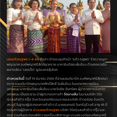
เลขแต้วณฐพร 1-4-66
ฮือฮา เจ้าของธุรกิจนำ “แต้ว ณฐพร” รำถวายบูชา
พญานาค องค์พญาศรีสัตตนาคราช นาคาธิบดีสองฝั่งโขง ด้านคอหวยไม่
พลาดส่อง “เลขเด็ด” ธูปมงคลลุ้นโชค
ข่าวหวยวันนี้
วันที่ 19 มีนาคม 2566 ที่ลานแลนด์มาร์ก องค์พญาศรีสัตตนา
คราช แลนด์มาร์กพญานาคศักดิ์สิทธิ์ ริมฝั่งโขง ในเขตเทศบาลเมือง
นครพนม นาคาธิบดีสองฝั่งโขง นายวันชัย จันทร์พร ผู้ว่าราชการจังหวัด
นครพนม เป็นประธาน นำผู้ประกอบการค้า
วัดบางชัน
ในนามบริษัท วิรัช
ทุ่งสงค้าข้าว กรุ๊ป จังหวัดนครศรีธรรมราชและบริษัท ข้าวอร่อย จังหวัด
สระบุรี ในฐานะผู้ประกอบการค้าข้าว มี นายธนกรณ์ จันทร์บุรีวงค์ อายุ 45 ปี
กรรมการผู้จัดการ
ข่าว
เลขแต้วณฐพร
บริษัท วิรัชทุ่งสงค้าข้าว กรุ๊ป และ
คณะ ร่วมกันประกอบพิธีถวายเครื่องสักการบูช
บวงสรวงต่อองค์พญาศรี