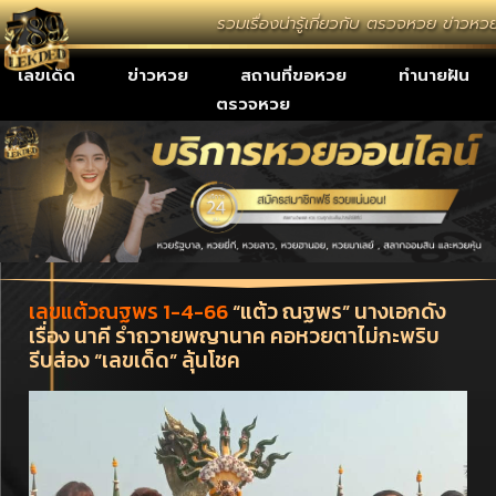
รวมเรื่องน่ารู้เกี่ยวกับ ตรวจหวย ข่าว
เลขเด็ด
ข่าวหวย
สถานที่ขอหวย
ทำนายฝัน
ตรวจหวย
เลขแต้วณฐพร 1-4-66
“แต้ว ณฐพร” นางเอกดัง
เรื่อง นาคี รำถวายพญานาค คอหวยตาไม่กะพริบ
รีบส่อง “เลขเด็ด” ลุ้นโชค