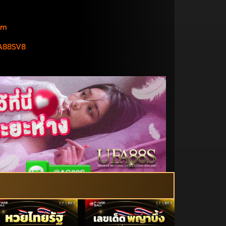
om
A88SV8