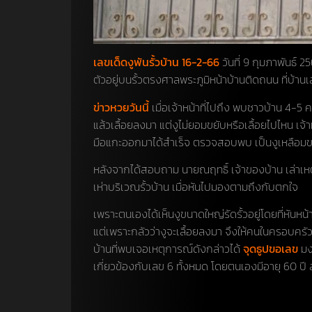
เลขเด็ดงูพันรั้วบ้าน 16-2-66
วันที่ 9 กุมภาพันธ์ 2
ตัวอยู่บนรั้วตรงศาลพระภูมิหน้าบ้านติดถนน ที่บ้านเ
ข่าวหวยวันนี้
เมื่อเจ้าหน้าที่ไปถึง พบชาวบ้าน 4-5 คน
แล้วเลื้อยลงมา แต่งูไม่ยอมขยับหรือเลื้อยไปไหน เจ้าห
มือแกะออกมาได้สำเร็จ ตรวจสอบพบ เป็นงูเหลือมขนา
หลังจากได้สอบถาม นายณฤทธิ์ เจ้าของบ้าน เล่าเหตุ
เห่าบริเวณรั้วบ้าน เมื่อหันไปมองตามถึงกับตกใจ
เพราะตนเองได้เห็นงูขนาดใหญ่รัดรั้วอยู่โดยที่หัน
แต่เพราะกลัวว่างูจะเลื้อยลงมา จึงให้คนในครอบครั
บ้านที่พบเจอเหตุการณ์ดังกล่าวได้
จุดธูปขอเลข
มง
เกี่ยวข้องกับเลข 6 ทั้งหมด โดยตนเองมีอายุ 60 ปี ส