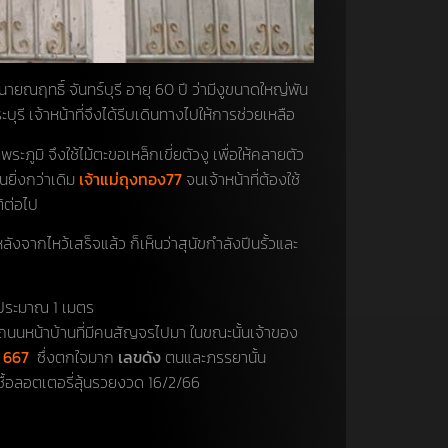
 นายณฤทธิ์ จันทร์บุรี อายุ 60 ปี ว่ามีงูขนาดใหญ่พัน
รี เจ้าหน้าที่จึงได้รีบเดินทางไปให้การช่วยเหลือ
ระภูมิ จึงใช้ไม้ตะขอเหล็กเขี่ยตัวงู เพื่อให้คลายตัว
นยิ่งกว่าเดิม
เจ้าแม่ถุงทอง77
จนเจ้าหน้าที่ต้องใช้
ิต่อไป
ังจากไหว้เสร็จแล้ว ก็เห็นว่าสุนัขกำลังปีนรั้วและ
ค่ประมาณ 1 เมตร
ณถนนหน้าบ้านที่มีคนสัญจรไปมา ในขณะนั้นเจ้าของ
ข 667
ซึ่งตกใจมาก
เลขดัง
ตนและภรรยานั้น
ปซื้อลอตเตอรี่ลุ้นรวยงวด 16/2/66