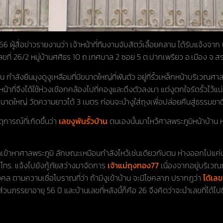
566 ผู้สื่อข่าวรายงานว่า เจ้าหน้าที่ทีมงานจับสัตว์เลื้อยคลาน ได้รับแจ้งจาก
ลขที่ 26/2 หมู่บ้านศศิธร 10 ถ.เทศบาล 2 ซอย 5 ต.ปากเพรียว อ.เมือง จ.สระบุ
 กำลังยืนมุงดูงูเหลือมที่มีขนาดใหญ่ที่พันตัว อยู่ที่รั้วเหล็กหน้าบริเวณศาลพ
น้าที่จึงได้ใช้ห่วงเชือกคล้องไปที่คองูและดึงตัวลงมา แต่งูตกใจรัดรั้วไว้แน่
ดใหญ่ วัดความยาวได้ 3 เมตร ก่อนจะนำงูใส่ถุงเพื่อปล่อยคืนสู่ธรรมชาต
การณ์ที่เกิดขึ้นว่า
เลขงูพันรั้วบ้าน
ตนเองนั้นมาไหว้ศาลพระภูมิหน้าบ้าน หล
หน้าเข้าหาศาลพระภูมิ ลักษณะเหมือนกำลังไหว้เช่นเดียวกับตน ห่างออกไปแ
วโทร. แจ้งไปยังกู้ภัยสว่างมาจัดการ
เจ้าแม่ถุงทอง77
เนื่องจากอยู่บริเว
คล ตามความเชื่อโบราณที่ว่า ถ้ามีงูเข้าบ้าน จะมีโชคลาภ ปรากฏว่า
ได้เล
่วนภรรยาอายุ 56 ปี และบ้านเลขที่หลังนี้ก็คือ 26 จึงคิดว่าจะนำเลขที่ได้ไ