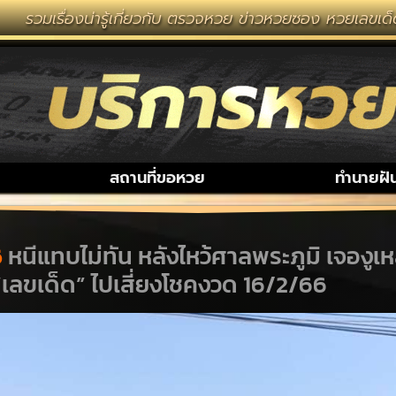
รู้เกี่ยวกับ ตรวจหวย ข่าวหวยซอง หวยเลขเด็ด งวดนี้ หวยล
สถานที่ขอหวย
ทำนายฝั
6
หนีแทบไม่ทัน หลังไหว้ศาลพระภูมิ เจองูเหลือ
 “เลขเด็ด” ไปเสี่ยงโชคงวด 16/2/66