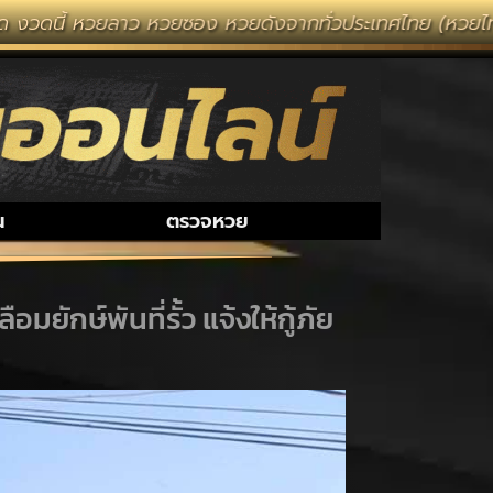
าว หวยซอง หวยดังจากทั่วประเทศไทย (หวยไทยรัฐ หวยแม่จำเน
น
ตรวจหวย
มยักษ์พันที่รั้ว แจ้งให้กู้ภัย