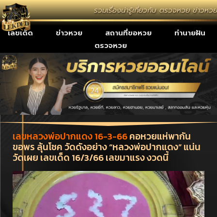
รวมเรื่องน่ารู้เกี่ยวกับ ตรวจหวย ข่าวห
เลขเด็ด
ข่าวหวย
สถานที่ขอหวย
ทำนายฝัน
ตรวจหวย
เลขหลวงพ่อปากแดง 16-3-66
คอหวยแห่พากัน
ขอพร ลุ้นโชค วัดดังอย่าง “หลวงพ่อปากแดง” แน่น
วัดเผย เลขเด็ด 16/3/66 เลขมาแรง งวดนี้