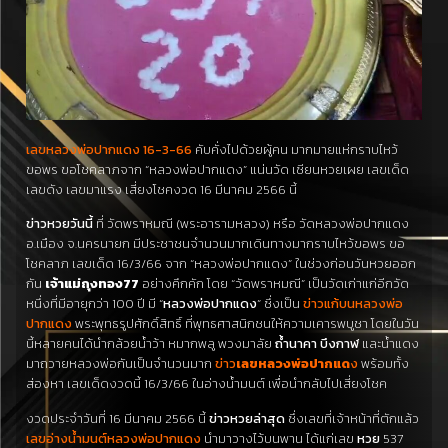
เลขหลวงพ่อปากแดง 16-3-66
คับคั่งไปด้วยผู้คน มากมายแห่กราบไหว้
ขอพร ขอโชคลาภจาก “หลวงพ่อปากแดง” แน่นวัด เซียนหวยเผย เลขเด็ด
เลขดัง เลขมาแรง เสี่ยงโชคงวด 16 มีนาคม 2566 นี้
ข่าวหวยวันนี้
ที่ วัดพราหมณี (พระอารามหลวง) หรือ วัดหลวงพ่อปากแดง
อ.เมือง จ.นครนายก มีประชาชนจำนวนมากเดินทางมากราบไหว้ขอพร ขอ
โชคลาภ เลขเด็ด 16/3/66 จาก “หลวงพ่อปากแดง” ในช่วงก่อนวันหวยออก
กัน
เจ้าแม่ถุงทอง77
อย่างคึกคัก โดย “วัดพราหมณี” เป็นวัดเก่าแก่อีกวัด
หนึ่งที่มีอายุกว่า 100 ปี มี “
หลวงพ่อปากแดง
” ซึ่งเป็น
ข่าวแก้บนหลวงพ่อ
ปากแดง
พระพุทธรูปศักดิ์สิทธิ์
ที่พุทธศาสนิกชนให้ความเคารพบูชา โดยในวัน
นี้หลายคนได้นำกล้วยน้ำว้า หมากพลู พวงมาลัย
ถ้ำนาคา บึงกาฬ
และน้ำแดง
มาถวายหลวงพ่อกันเป็นจำนวนมาก
ข่าว
เลขหลวงพ่อปากแด
ง
พร้อมทั้ง
ส่องหา เลขเด็ดงวดนี้ 16/3/66 ในอ่างน้ำมนต์ เพื่อนำกลับไปเสี่ยงโชค
งวดประจำวันที่ 16 มีนาคม 2566 นี้
ข่าวหวยล่าสุด
ซึ่งเลขที่เจ้าหน้าที่ตักแล้ว
เลขอ่างน้ำมนต์หลวงพ่อปากแดง
นำมาวางไว้บนพาน ได้แก่เลข
หวย
537