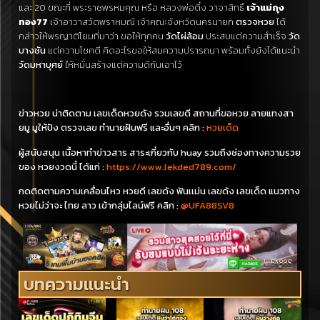
และ 20 ขณะที่ พระราชพรหมคุณ หรือ หลวงพ่อตึ๋ง วาจาสิทธิ์
เจ้าแม่ถุง
ทอง77
เจ้าอาวาสวัดพราหมณี เจ้าคณะจังหวัดนครนายก
ตรวจหวย
ได้
กล่าวให้พรญาติโยมที่มาว่า ขอให้ทุกคน
วัดไผ่ล้อม
ประสบแต่ความสำเร็จ
วัด
บางชัน
แต่ความโชคดี คิดอะไรขอให้สมความปรารถนา พร้อมทั้งยังได้แนะนำ
วัดมหาบุศย์
ให้หมั่นสร้างแต่ความดีกันเอาไว้
ข่าวหวย น่าติดตาม เลขเด็ดหวยดัง รวมเลขดี สถานที่ขอหวย ลายแทงสา
ยมู มูให้ปัง ตรวจเลข ทำนายฝันฟรี และอื่นๆ คลิก :
หวยเด็ด
ผู้สนับสนุน เนื้อหาทำข่าวสาร สาระเกี่ยวกับ huay รวมถึงช่องทางความรวย
ของ หวยงวดนี้ ได้แก่ :
https://www.lekded789.com/
กดติดตามความเคลื่อนไหว หวยดี เลขดัง ฟันเเม่น เลขดัง เลขเด็ด แนวทาง
หวยไม่ว่าจะ ไทย ลาว เข้ากลุ่มไลน์ฟรี คลิก :
@UFA88SV8
บทความแนะนำ