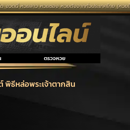
วยลาว หวยซอง หวยดังจากทั่วประเทศไทย (หวยไทยรัฐ หวยแม่จ
น
ตรวจหวย
ต์ พิธีหล่อพระเจ้าตากสิน