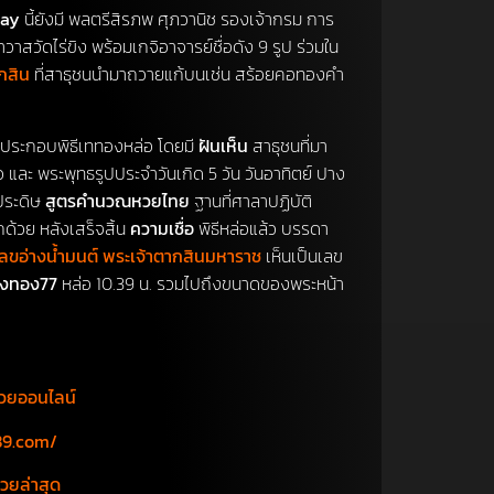
uay
นี้ยังมี พลตรีสิรภพ ศุภวานิช รองเจ้ากรม การ
วาสวัดไร่ขิง พร้อมเกจิอาจารย์ชื่อดัง 9 รูป ร่วมใน
กสิน
ที่สาธุชนนำมาถวายแก้บนเช่น สร้อยคอทองคำ
้ประกอบพิธีเททองหล่อ โดยมี
ฝันเห็น
สาธุชนที่มา
 และ พระพุทธรูปประจำวันเกิด 5 วัน วันอาทิตย์ ปาง
ปประดิษ
สูตรคำนวณหวยไทย
ฐานที่ศาลาปฏิบัติ
กด้วย หลังเสร็จสิ้น
ความเชื่อ
พิธีหล่อแล้ว บรรดา
เลขอ่างน้ำมนต์ พระเจ้าตากสินมหาราช
เห็นเป็นเลข
ถุงทอง77
หล่อ 10.39 น. รวมไปถึงขนาดของพระหน้า
วยออนไลน์
89.com/
วยล่าสุด