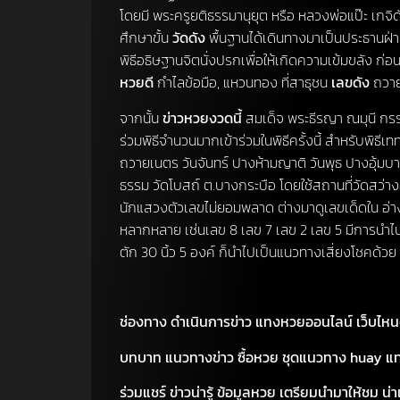
โดยมี พระครูยติธรรมานุยุต หรือ หลวงพ่อแป๊ะ เกจิ
ศึกษาขั้น
วัดดัง
พื้นฐานได้เดินทางมาเป็นประธานฝ
พิธีอธิษฐานจิตนั่งปรกเพื่อให้เกิดความเข้มขลัง ก่อนเ
หวยดี
กำไลข้อมือ, แหวนทอง ที่สาธุชน
เลขดัง
ถวาย
จากนั้น
ข่าวหวยงวดนี้
สมเด็จ พระธีรญา ณมุนี กร
ร่วมพิธีจำนวนมากเข้าร่วมในพิธีครั้งนี้ สำหรับพิธี
ถวายเนตร วันจันทร์ ปางห้ามญาติ วันพุธ ปางอุ้มบา
ธรรม วัดโบสถ์ ต.บางกระบือ โดยใช้สถานที่วัดสว
นักแสวงตัวเลขไม่ยอมพลาด ต่างมาดูเลขเด็ดใน อ่างน
หลากหลาย เช่นเลข 8 เลข 7 เลข 2 เลข 5 มีการนำไป
ตัก 30 นิ้ว 5 องค์ ก็นำไปเป็นแนวทางเสี่ยงโชคด้ว
ช่องทาง ดำเนินการข่าว แทงหวยออนไลน์ เว็บไหน
บทบาท แนวทางข่าว ซื้อหวย ชุดแนวทาง huay แทง
ร่วมแชร์ ข่าวน่ารู้ ข้อมูลหวย เตรียมนำมาให้ชม น่าเ