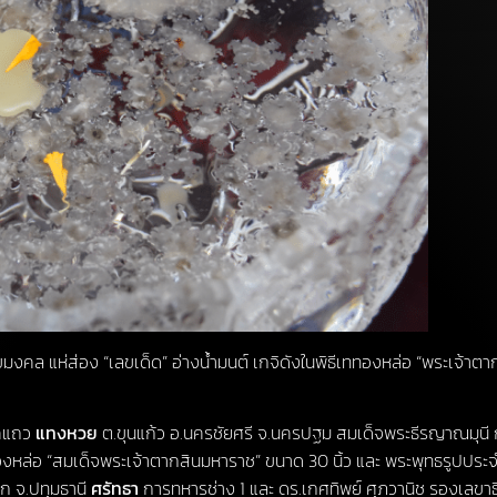
ขมงคล แห่ส่อง “เลขเด็ด” อ่างน้ำมนต์ เกจิดังในพิธีเททองหล่อ “พระเจ้า
แคแถว
แทงหวย
ต.ขุนแก้ว อ.นครชัยศรี จ.นครปฐม สมเด็จพระธีรญาณมุน
งหล่อ “สมเด็จพระเจ้าตากสินมหาราช” ขนาด 30 นิ้ว และ พระพุทธรูปประจำ
คก จ.ปทุมธานี
ศรัทธา
การทหารช่าง 1 และ ดร.เกศทิพย์ ศุภวานิช รองเลขา