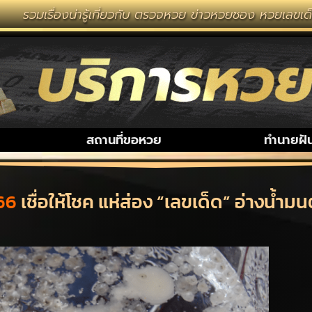
น่ารู้เกี่ยวกับ ตรวจหวย ข่าวหวยซอง หวยเลขเด็ด งวดนี้ ห
สถานที่ขอหวย
ทำนายฝั
66
เชื่อให้โชค แห่ส่อง “เลขเด็ด” อ่างน้ำมน