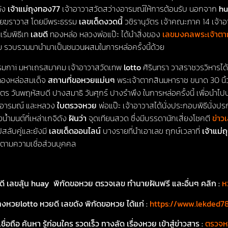
ดัง
เจ้าแม่ถุงทอง77
เจ้าอาวาสวัดสว่างอารมณ์ให้การต้อนรับ นอกจาก
h
่ายฆราวาส โดยมีพระธรรม
เลขเด็ดงวดนี้
วชิรานุวัตร เจ้าคณะภาค 14 เจ้าอา
ริ่มพิธีเท
เลขดี
ทองหล่อ หลวงพ่อแป๊ะ ได้นำสิ่งของ
เลขมงคลพระเจ้าตา
 รวบรวมมานำมาเป็นชนวนผสมในการหล่อครั้งนี้ด้วย
รมกาi มหาเถรสมาคม เจ้าอาวาสวัดเทพ
lotto
ศิรินทรา วาสราชวรวิหารได
เททองหล่อสมเด็จ
สถานที่ขอหวยแม่นๆ
พระเจ้าตากสินมหาราช ขนาด 30 นิ้ว
ตร วันพฤหัสบดี ปางสมาธิ วันศุกร์ ปางรำพึง ในการหล่อครั้งนี้ เพื่อนำไ
่างอารมณ์ และหลวง
ใบตรวจหวย
พ่อแป๊ะ เจ้าอาวาสได้นั่งประกอบพิธีนั่งปร
้ำมนต์ที่เหล่าเกจิดัง
ฝันว่า
จุดเทียนสวด ซึ่งมีบรรดานักเสี่ยงโชคตี
ข่าว
สลับคู่และยังมี
เลขเด็ดออนไลน์
บางรายที่นำเอาเลข ฤกษ์เวลาที่
เจ้าแม่
ย ตามความเชื่อส่วนบุคคล
ดี เลขลุ้น huay พิกัดขอหวย ตรวจเลข ทำนายฝันฟรี และอื่นๆ คลิก :
ห
หวยlotto หวยดี เลขดัง พิกัดขอหวย ได้แก่ :
https://www.lekded7
ชื่อถือ ค้นหา รู้ก่อนใคร รวดเร็ว ทางลัด เรื่องหวย เข้าสู่ข่าวสาร :
ตรวจห