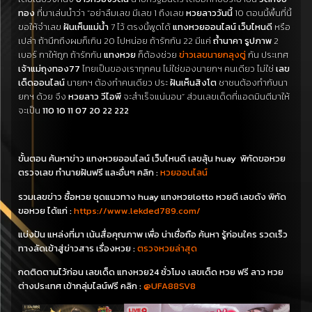
ทอง
ที่มาเล่นน้ำว่า “อย่าลืมเลข มีเลข 1 ถึงเลข
หวยลาววันนี้
10 ตอนนี้พื้นที่นี้
ขอให้จำเลข
ฝันเห็นแม่น้ำ
7 ไว้ ตรงนี้พูดได้
แทงหวยออนไลน์
เว็บไหนดี
หรือ
เปล่า ถ้านึกถึงผมก็เกิน 20 ไปหน่อย ถ้ารักกัน 22 มีแค่
ถ้ำนาคา รูปภาพ
2
เบอร์ กาให้ถูก ถ้ารักกัน
แทงหวย
ก็ต้องช่วย
ข่าวเลขนายกลุงตู่
กัน ประเทศ
เจ้าแม่ถุงทอง77
ไทยเป็นของเราทุกคน ไม่ใช่ของนายกฯ คนเดียว ไม่ใช่
เลข
เด็ดออนไลน์
นายกฯ ต้องทำคนเดียว ประ
ฝันเห็นสิงโต
ชาชนต้องทำกับนา
ยกฯ ด้วย จึง
หวยลาว วีไอพี
จะสำเร็จแน่นอน” ส่วนเลขเด็ดที่แอดมินตีมาให้
จะเป็น
110 10 11 07 20 22 222
ขั้นตอน ค้นหาข่าว แทงหวยออนไลน์ เว็บไหนดี เลขลุ้น huay พิกัดขอหวย
ตรวจเลข ทำนายฝันฟรี และอื่นๆ คลิก :
หวยออนไลน์
รวมเลขข่าว ซื้อหวย ชุดแนวทาง huay แทงหวยlotto หวยดี เลขดัง พิกัด
ขอหวย ได้แก่ :
https://www.lekded789.com/
แบ่งปัน แหล่งที่มา เน้นสื่อคุณภาพ เพื่อ น่าเชื่อถือ ค้นหา รู้ก่อนใคร รวดเร็ว
ทางลัดเข้าสู่ข่าวสาร เรื่องหวย :
ตรวจหวยล่าสุด
กดติดตามไว้ก่อน เลขเด็ด แทงหวย24 ชั่วโมง เลขเด็ด หวย ฟรี ลาว หวย
ต่างประเทศ เข้ากลุ่มไลน์ฟรี คลิก :
@UFA88SV8