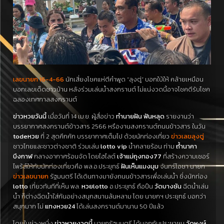
เลขนายก 16-4-66
นักเสี่ยงโชคแห่ตีคำพูด “ลุงตู่” บอกใบ้ให้ คล้ายเหมือน
บอกเลขเด็ดชาวบ้าน หลังร่วมเล่นน้ำสงกรานต์ ไม่แน่งวดนี้อาจโชคดีรับโชค
ฉลองเทศกาลสงกรานต์
ข่าวหวยวันนี้
เมื่อวันที่ 14 เม.ย. ผู้สื่อข่าว
ทํานายฝัน ฟันหลุด
รายงานว่า
บรรยากาศสงกรานต์ข้าวสาร 2566 หรืองานสงกรานต์ถนนข้าวสาร ในวัน
todeหวย
ที่ 2 สุดคึกคัก บรรยากาศเต็มไป
ด้วยนักท่องเที่ยว
ข่าวเลขลุงตู่
ชาวไทยและชาวต่างชาติ ร่วมเล่น
lotto vip
น้ำคลายร้อน ท่าม
ถ้ํานาคา
บึงกาฬ
กลางอากาศร้อนจัด โดยไฮไลต์
เจ้าแม่ถุงทอง77
ที่สร้างความเซอร์
ไพร้ส์ให้กับนักท่องเที่ยวคือ พล.อ.ประยุทธ์
ฝันเห็นแมงมุม
จันทร์โอชา นายก
ข่าวเลขนายก
รัฐมนตรี ได้เดินทางมายังถนนข้าวสารเพื่อเล่นน้ำ ซึ่งนักท่อง
lotto
เที่ยวทันทีที่เห็น พล.
หวยlotto
อ.ประยุทธ์ ถือปืน
วัดบางชัน
ฉีดน้ำเล่น
น้ำ ก็ต่างฉีดน้ำใส่กันอย่างสนุกสนานล้นหลาม โดย นายกฯ ประยุทธ์ บอกว่า
สนุกมาก ไม่
แทงหวย24
ได้เล่นสงกรานต์มานาน 50 ปีแล้ว
โดยในช่วงหนึ่ง
ข่าวหวยงวดนี้
นายกรัฐมนตรี ได้บอกกับประชาชน
วัดหงษ์