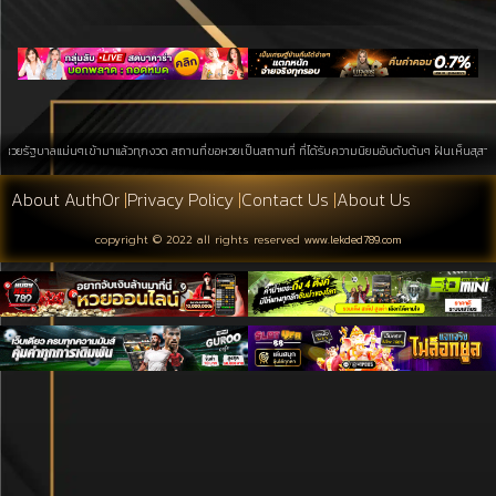
าลแม่นๆเข้ามาแล้วทุกงวด สถานที่ขอหวยเป็นสถานที่ ที่ได้รับความนิยมอันดับต้นๆ ฝันเห็นสุสาน การค้นหา
About Auth0r
|
Privacy Policy
|
Contact Us
|
About Us
copyright © 2022 all rights reserved
www.lekded789.com