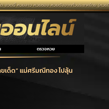
ลาว หวยซอง หวยดังจากทั่วประเทศไทย (หวยไทยรัฐ หวยแม่จำเ
น
ตรวจหวย
ขเด็ด” แม่ศรีมณีทอง ไปลุ้น