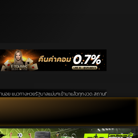
บาลแม่นๆเข้ามาแล้วทุกงวด สถานที่ขอหวยเป็นสถานที่ ที่ได้รับความนิยมอั