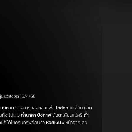
ลุ้นรวยงวด 16/4/66
แทงหวย
รสังขารของหลวงพ่อ
todeหวย
จ้อย ที่วัด
มที่จะไปไหว
ถ้ํานาคา บึงกาฬ
ต้นตะเคียนแม่ศรี
ถ้ำ
นก็ได้โชครับทรัพย์กันทั่ว
หวยlotto
หน้าจากเลข