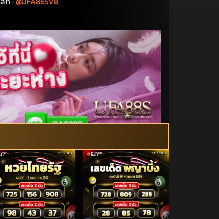
ลิก :
@UFA88SV8