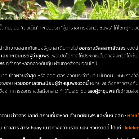
ดกันสนั่น “เลขเด็ด” ทะเบียนรถ “ผู้ว่าราชการจังหวัดชุมพร” ให้โชคถูกลอตเ
นว่า สำนักงานสลากกินแบ่งรัฐบาล เดินทางไป
ออกรางวัลสลากสัญจร
งวดล่
ร
เลขทะเบียนรถผู้ว่าชุมพร
เพื่อเปิดโอกาสให้ประชาชนในต่างจังหวัดได้เห็
มพร
ที่ทำการหลอกลวงต้มตุ๋น ผ่านทางสังคมออนไลน์
ฐบาล
ข่าวหวยล่าสุด
หรือ ลอตเตอรี่ งวดประจำวันที่ 1 มีนาคม 2566 รางวั
รวจสอบ
หวยออกเลขทะเบียนผู้ว่าฯชุมพรงวดนี้
หมายเลขดังกล่าวตรงกับป้า
ซึ่งจากการออกรางวัลดังกล่าว ทำให้ประชาชน
เลขผู้ว่าชุมพร
ที่เข้าชมส่
ดตาม ข่าวสาร เลขดี สถานที่ขอหวย ทำนายฝันฟรี และอื่นๆ คลิก :
หวยเด
นุน ข่าวสาร สาระ huay แนวทางความรวย ของ หวยงวดนี้ ได้แก่ :
lekde