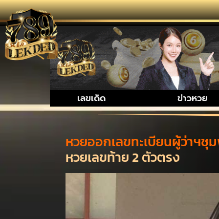
รวมเรื่องน
เลขเด็ด
ข่าวหวย
หวยออกเลขทะเบียนผู้ว่าฯชุ
หวยเลขท้าย 2 ตัวตรง