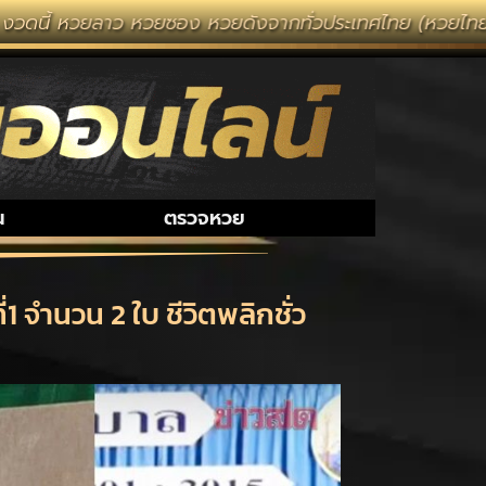
ว หวยซอง หวยดังจากทั่วประเทศไทย (หวยไทยรัฐ หวยแม่จำเนีย
น
ตรวจหวย
 จำนวน 2 ใบ ชีวิตพลิกชั่ว