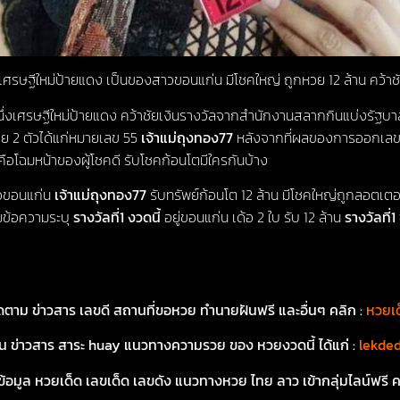
่งเศรษฐีใหม่ป้ายแดง เป็นของสาวขอนแก่น มีโชคใหญ่ ถูกหวย 12 ล้าน คว้
วอีกหนึ่งเศรษฐีใหม่ป้ายแดง คว้าชัยเงินรางวัลจากสำนักงานสลากกินแบ่งรัฐบ
้าย 2 ตัวได้แก่หมายเลข 55
เจ้าแม่ถุงทอง77
หลังจากที่ผลของการออกเลขรา
คือโฉมหน้าของผู้โชคดี รับโชคก้อนโตมีใครกันบ้าง
ชาวขอนแก่น
เจ้าแม่ถุงทอง77
รับทรัพย์ก้อนโต 12 ล้าน มีโชคใหญ่ถูกลอตเตอร
มข้อความระบุ
รางวัลที่1 งวดนี้
อยู่ขอนแก่น เด้อ 2 ใบ รับ 12 ล้าน
รางวัลที่
ดตาม ข่าวสาร เลขดี สถานที่ขอหวย ทำนายฝันฟรี และอื่นๆ คลิก :
หวยเด
นุน ข่าวสาร สาระ huay แนวทางความรวย ของ หวยงวดนี้ ได้แก่ :
lekde
้อมูล หวยเด็ด เลขเด็ด เลขดัง แนวทางหวย ไทย ลาว เข้ากลุ่มไลน์ฟรี ค