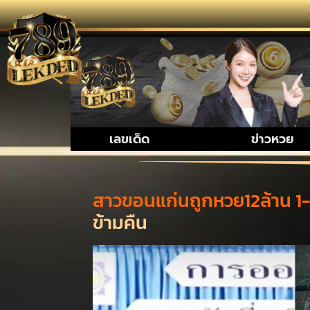
รวมเรื่องน่าร
เลขเด็ด
ข่าวหวย
สาวขอนแก่นถูกหวย12ล้าน 1
ข้ามคืน