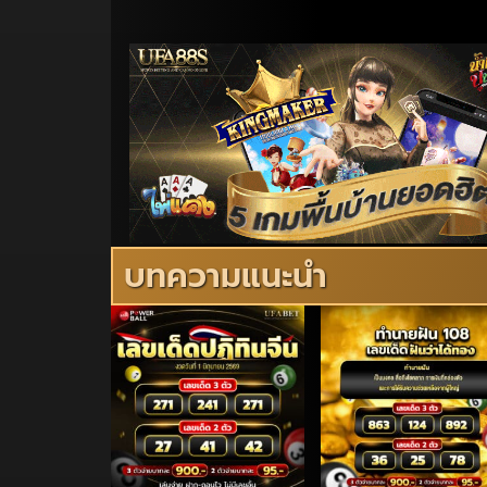
บทความแนะนำ