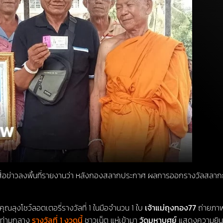
 ผู้สื่อข่าวลงพื้นที่รายงานว่า หลังกองสลากประกาศ ผลการออกรางวัลสลากกิ
็นคุณลุงโชว์ลอตเตอรี่รางวัลที่ 1 ในมือจำนวน 1 ใบ
เจ้าแม่ถุงทอง77
ถ่ายภาพร
1” ท่ามกลาง
รางวัลที่ 1 งวดนี้
ชาวเน็ต แห่เข้ามา
วัดมหาบุศย์
แสดงความยิน