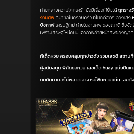
ท่ามกลางความโศกเศร้า ยังมีเรื่องให้ยิ้มได้
ถูกรางวัล
งานศพ
สมาชิกในครอบครัว ที่โชคดีสุดๆ ดวงเฮง
บึงกาฬ
เศรษฐีใหม่ ถ่ายในงานศพ ของญาติ ซึ่งจัดพิธี
เพราะเศรษฐีใหม่คนนี้ เอาภาพถ่ายหน้าศพของญาติ มาย
ทีเด็ดหวย ครอบคลุมทุกข่าวดัง รวมเลขดี สถานที
ผู้สนับสนุน พิกัดขอหวย เลขเด็ด huay แบ่งปันแน
กดติดตามจะไม่พลาด อาจารย์ฟันหวยแม่น เลขดัง เ