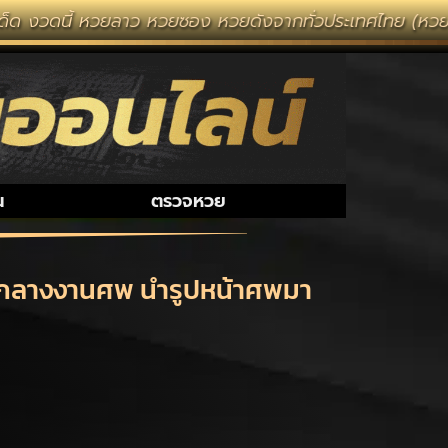
หวยลาว หวยซอง หวยดังจากทั่วประเทศไทย (หวยไทยรัฐ หวยแม่
น
ตรวจหวย
่ 1 กลางงานศพ นำรูปหน้าศพมา