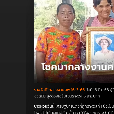
รางวัลที่1กลางงานศพ 16-3-66
วันที่ 16 มี.ค.66
งวดนี้มี ลุงดวงเฮรับเงินรางวัล 6 ล้านบาท
ข่าวหวยวันนี้
เศรษฐีป้ายแดงที่ถูกรางวัลที่ 1 ซึ่งเป
โพสต์ได้เขียนแคปชั่น
สั้นๆว่า “ดีใจลุงถูกรางวัลที่