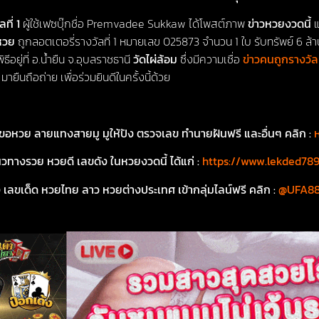
ที่ 1
ผู้ใช้เฟซบุ๊กชื่อ Premvadee Sukkaw ได้โพสต์ภาพ
ข่าวหวยงวดนี้
แ
หวย
ถูกลอตเตอรี่รางวัลที่ 1 หมายเลข 025873 จำนวน 1 ใบ รับทรัพย์ 6 ล้าน
อยู่ที่ อ.น้ำยืน จ.อุบลราชธานี
วัดไผ่ล้อม
ซึ่งมีความเชื่อ
ข่าวคนถูกรางวัล 
ืนถือถ่าย เพื่อร่วมยินดีในครั้งนี้ด้วย
่ขอหวย ลายแทงสายมู มูให้ปัง ตรวจเลข ทำนายฝันฟรี และอื่นๆ คลิก :
วทางรวย หวยดี เลขดัง ในหวยงวดนี้ ได้แก่ :
https://www.lekded78
ลขเด็ด หวยไทย ลาว หวยต่างประเทศ เข้ากลุ่มไลน์ฟรี คลิก :
@UFA8