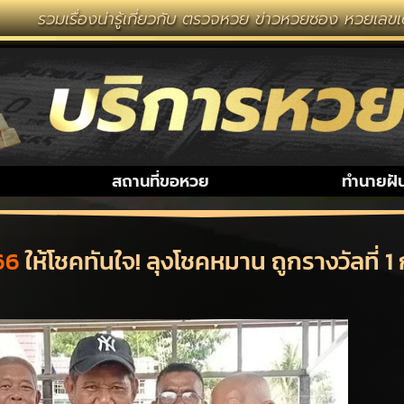
งน่ารู้เกี่ยวกับ ตรวจหวย ข่าวหวยซอง หวยเลขเด็ด งวดนี้ 
สถานที่ขอหวย
ทำนายฝั
66
ให้โชคทันใจ! ลุงโชคหมาน ถูกรางวัลที