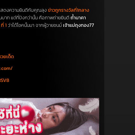
สดงความยินดีกับคุณลุง
ข่าวถูกรางวัลที่1กลาง
บาท แต่ที่ปังกว่านั้น คือภาพถ่ายยินดี
ถ้ำนาคา
ที่ 1
ว่าได้โชคนั้นมา จากผู้วายชนม์
เจ้าแม่ถุงทอง77
หวยเด็ด
9.com/
8SV8