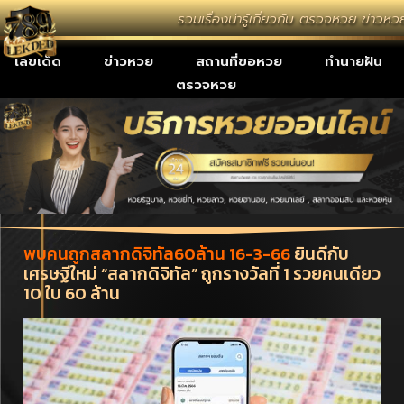
รวมเรื่องน่ารู้เกี่ยวกับ ตรวจหวย ข่าว
เลขเด็ด
ข่าวหวย
สถานที่ขอหวย
ทำนายฝัน
ตรวจหวย
พบคนถูกสลากดิจิทัล60ล้าน 16-3-66
ยินดีกับ
เศรษฐีใหม่ “สลากดิจิทัล” ถูกรางวัลที่ 1 รวยคนเดียว
10 ใบ 60 ล้าน