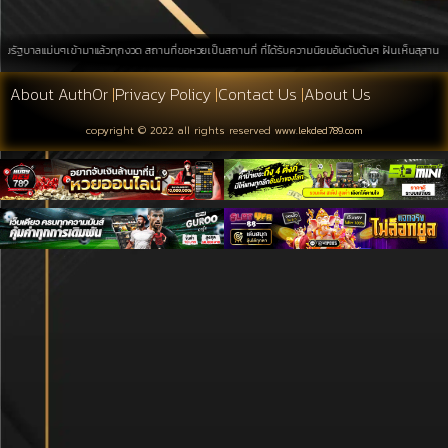
ลแม่นๆเข้ามาแล้วทุกงวด สถานที่ขอหวยเป็นสถานที่ ที่ได้รับความนิยมอันดับต้นๆ ฝันเห็นสุสาน การค้นหาบ
About Auth0r
|
Privacy Policy
|
Contact Us
|
About Us
copyright © 2022 all rights reserved
www.lekded789.com