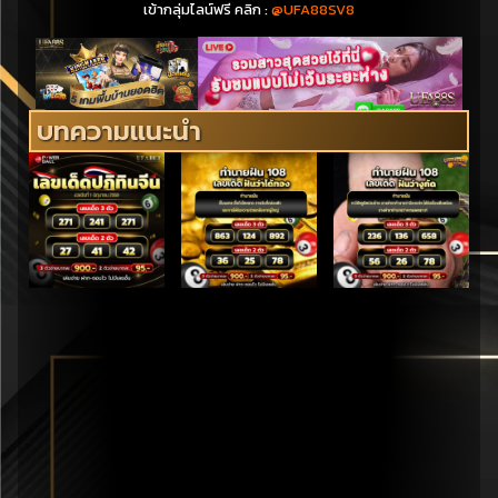
เข้ากลุ่มไลน์ฟรี คลิก :
@UFA88SV8
บทความแนะนำ