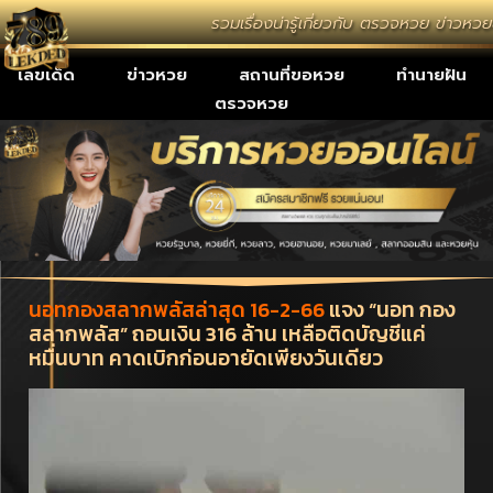
รวมเรื่องน่ารู้เกี่ยวกับ ตรวจหวย ข่าวห
เลขเด็ด
ข่าวหวย
สถานที่ขอหวย
ทำนายฝัน
ตรวจหวย
นอทกองสลากพลัสล่าสุด 16-2-66
แจง “นอท กอง
สลากพลัส” ถอนเงิน 316 ล้าน เหลือติดบัญชีแค่
หมื่นบาท คาดเบิกก่อนอายัดเพียงวันเดียว