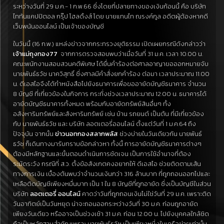
ระหว่างวันที่ 29 ม.ค.- 1 ก.พ.66 ซึ่งโดยที่ปลายทางของเงินก้อนนี้ คือ บริษัท
ไททันแคปปิตอล กรุ๊ป โฮลดิ้งส์ โดย นายแทนไท ณรงค์กูล อดีตผู้ต้องหาคดี
เว็บพนันออนไลน์ เป็นเจ้าของบัญชี
ในวันนี้ (16 ก.พ.) แหล่งข่าวจากกระทรวงยุติธรรม เปิดเผยกรณีดังกล่าวว่า
เจ้าแม่ถุงทอง77
จากการตรวจสอบพบว่าเมื่อวันที่ 31 ม.ค. เวลา 10.00 น.
คณะพนักงานสอบสวนคดีพิเศษ ได้ยื่นคำร้องต่อศาลอาญาขอออกหมายจับ
นายพันธ์ธวัช นาควิสุทธิ์ ซึ่งศาลมีคำสั่งยกคำร้อง ต่อมา เวลาประมาณ 11.00
น. ดีเอสไอจึงได้ทำหนังสือไปยังธนาคารเพื่อขออายัดบัญชีธนาคาร จำนวน
8 บัญชี ที่เกี่ยวข้องในกิจการ กระทั่งช่วงเวลาประมาณ 12.00 น. ธนาคารได้
อายัดบัญชีธนาคารทั้งหมด พร้อมกับอายัดทรัพย์สินอื่นๆ ทั้ง
อสังหาริมทรัพย์และสังหาริมทรัพย์ เช่น บ้าน รถยนต์ เป็นต้น ที่มีเกี่ยวข้อง
กับ นายพันธ์ธวัช และ บริษัท ลอตเตอรี่ออนไลน์ ตั้งแต่วันที่ 1 ม.ค.64 ถึง
ปัจจุบัน จากนั้น
ข่าวนอทกองสลากพลัส
ช่วงบ่ายในวันเดียวกัน นายพันธ์
ธวัช ก็เดินทางมารับทราบข้อกล่าวหา ทั้งนี้ การอายัดบัญชีธนาคารต่างๆ
ต้องมีหลักฐานและขั้นตอนดำเนินการชัดเจน เป็นการใช้อำนาจที่ต้อง
ระมัดระวัง กรณีที่ ส.ว. ตั้งข้อสังเกตคงอยากให้ ดีเอสไอ ช่วยติดตามเส้น
ทางการเงิน เบื้องต้นพบว่าจำนวนเงินกว่า 316 ล้านบาท ที่ถูกถอนออกไปและ
เหลือติดบัญชีเพียงหมื่นบาท เป็น 1 ใน 8 บัญชีที่ถูกอายัด ซึ่งเป็นบัญชีในส่วน
บริษัท
ลอตเตอรี่ ออนไลน์
คาดว่าวันที่ถูกถอนเงินไม่ใช่วันที่ 29 ม.ค. เพราะติด
วันอาทิตย์เป็นวันหยุด น่าจะถอนออกระหว่างวันที่ 30 ม.ค. ก่อนถูกอายัด
เพียงวันเดียว หรืออาจเป็นช่วงเช้า 31 ม.ค. ก่อน 12.00 น. ไปยังบุคคลใกล้ชิด
ถือเป็นหลักฐานสำคัญเพราะ นายพันธ์ธวัช เป็นเพียงหนึ่งในเครือข่ายเท่านั้น