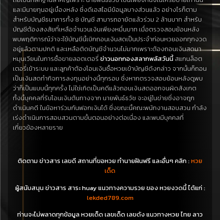
และมีนายทุนอยู่เบื้องหลัง ซึ่งดีเอสไอมีข้อมูลบางส่วนแล้ว อย่างไรก็ตาม
สำหรับบัญชีธนาคารทั้ง 8 บัญชี สามารถอายัดแล้วร่วม 2 ล้านบาท สำหรับ
บัญชีต้องสงสัยที่เหลือจำนวนเงินเพียงหมื่นบาท เมื่อตรวจสอบย้อนหลัง
พบพฤติการณ์ว่าจะใช้บัญชีนี้เบิกถอนเงินสดเป็นประจำก่อนหวยออกทุกงวด
อยู่แล้วตามปกติ และเหลือติดบัญชีจำนวนไม่มากเพราะต้องถอนเงินสดมา
หมุนเวียนในการซื้อขายลอตเตอรี่
ข่าวนอทกองสลากพลัสวันนี้
สแกนล็อต
เตอรี่เข้าระบบ และลูกค้าต้องโอนเงินซื้อหวยเข้าบัญชีดังกล่าว จากนั้นก็ถอน
เป็นเงินสดทำกิจการลงทุนอย่างนี้ทุกรอบ ซึ่งหากตรวจสอบย้อนหลังดูพบ
ว่าก็เป็นแบบนี้ทุกครั้ง ไม่ใช่เกิดเป็นคดีแล้วถอนเงินสดออกจนผิดสังเกต
ทั้งนี้บุคคลที่รับโอนเงินต้นทางจาก นายพันธ์ธวัช จะอยู่ในข่ายซึ่งอาจถูก
ดำเนินคดี ในข้อหาร่วมกันฟอกเงินได้ ซึ่งขณะนี้คณะพนักงานสอบสวน กำลัง
เร่งดำเนินการสอบสวนตามขั้นตอนอย่างต่อเนื่อง และพบมีบุคคลที่
เกี่ยวข้องหลายราย
ติดตาม ข่าวสาร เลขดี สถานที่ขอหวย ทำนายฝันฟรี และอื่นๆ คลิก :
หวย
เด็ด
ผู้สนับสนุน ข่าวสาร สาระ huay แนวทางความรวย ของ หวยงวดนี้ ได้แก่ :
lekded789.com
ท่านจะไม่พลาดทุกข้อมูล หวยเด็ด เลขเด็ด เลขดัง แนวทางหวย ไทย ลาว