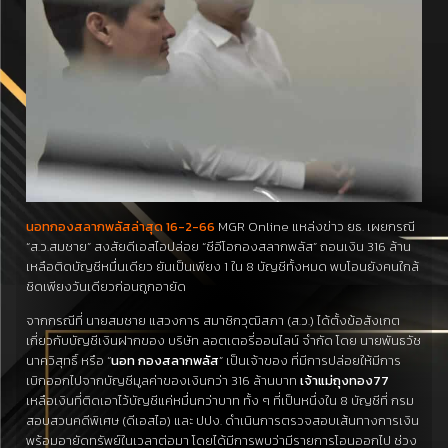
นอทกองสลากพลัสล่าสุด 16-2-66
MGR Online แหล่งข่าว ยธ. เผยกรณี
“ส.ว.สมชาย” สงสัยดีเอสไอปล่อย “ซีอีโอกองสลากพลัส” ถอนเงิน 316 ล้าน
เหลือติดบัญชีหมื่นเดียว ยันเป็นเพียง 1 ใน 8 บัญชีทั้งหมด พบโอนยังคนใกล้
ชิดเพียงวันเดียวก่อนถูกอายัด
จากกรณีที่ นายสมชาย แสวงการ สมาชิกวุฒิสภา (ส.ว.) ได้ตั้งข้อสังเกต
เกี่ยวกับบัญชีเงินฝากของ บริษัท ลอตเตอรี่ออนไลน์ จำกัด โดย นายพันธวัช
นาควิสุทธิ์ หรือ “
นอท กองสลากพลัส
” เป็นเจ้าของ ที่มีการปล่อยให้มีการ
เบิกออกไปจากบัญชีมูลค่าของเงินกว่า 316 ล้านบาท
เจ้าแม่ถุงทอง77
เหลือเงินที่ติดเอาไว้บัญชีแค่หมื่นกว่าบาท ทั้ง ๆ ที่เป็นหนึ่งใน 8 บัญชีที่ กรม
สอบสวนคดีพิเศษ (ดีเอสไอ) และ ปปง. ดำเนินการตรวจสอบเส้นทางการเงิน
พร้อมอายัดทรัพย์ในเวลาต่อมา โดยได้มีการพบว่ามีรายการโอนออกไป ช่วง