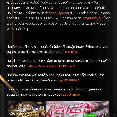
การนอนบนสายไฟเช่นนี้ ทั้งนี้พบว่า ชายรายดังกล่าวอยู่ในสภาพมึน
หวยlotto
เมาอย่างมาก โดยหลังขึ้นเงินรางวัลที่ย่านคลองเตยเลยขึ้นไป
นอน ตั้งแต่เมื่อคืนของวันที่
ข่าวฉลองถูกหวย
(1 เม.ย.) อย่างไรก็ตาม การถูก
รางวัลเลขหน้า 3 ตัวนั้น จะมีมูลค่า 4 พันบาท ทางเจ้าตัว
ข่าวคนถูกหวย
ย้ำว่า
ได้ถูกรางวัล พร้อมพูดอย่างอารมณ์ดี ต่อประชาชนและตำรวจที่พาตัวออก
จากจุดเกิดเหตุ
คัดเน้นๆ เลขดี แทงหวยออนไลน์ เว็บไหนดี เลขลุ้น huay พิกัดขอหวย สา
ยมู ตรวจเลข ทำนายฝันฟรี และอื่นๆ คลิก :
หวยเด็ด
หน้าต่างของ แทงหวยlotto ซื้อหวย ชุดแนวทาง huay หวยดี เลขดัง พิกัด
ขอหวย ได้แก่ :
https://www.lekded789.com/
ไม่ควรพลาด หวย ฟรี เลขเด็ด แทงหวย24 ชั่วโมง เลขเด็ด หวยไทย ลาว
หวยต่างประเทศ เข้ากลุ่มไลน์ฟรี คลิก :
@UFA88SV8
เน้นสื่อคุณภาพ เพื่อแบ่งปัน จากแหล่งที่มา น่าเชื่อถือ ค้นหา รู้ก่อนใคร
รวดเร็ว ทางลัดเข้าสู่ข่าวสาร เรื่องหวย :
รวมข่าวหวย