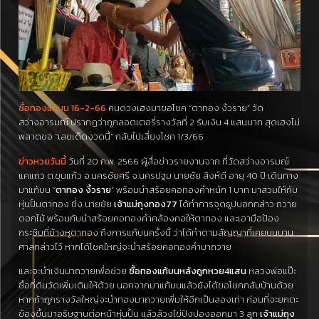
ซื้อทองแก้บน 16-2-66
คนดวงเฮงมาขอโชค “ตาทอง งิ้วราย” วัด
สว่างอารมณ์ ปรากฏว่าถูกลอตเตอรี่รางวัลที่ 2 รับเงิน 4 แสนบาท สุดเฮงไม่
พลาดขอ “เลขเด็ดงวดนี้” กลับไปเสี่ยงโชค 1/3/66
ข่าวหวยวันนี้
วันที่ 20 ก.พ. 2566 ผู้สื่อข่าวรายงานจาก ที่วัดสว่างอารมณ์
แคแถว ต.ขุนแก้ว อ.นครชัยศรี จ.นครปฐม นายชัย สิงห์ดี อายุ 40 ปี เดินทาง
มาแก้บน “
ตาทอง งิ้วราย
” พร้อมนำสร้อยคอทองคำหนัก 1 บาท มาสวมให้กับ
หุ่นปั้นตาทอง ซึ่ง นายชัย
เจ้าแม่ถุงทอง77
ได้ทำการจุดธูปบอกกล่าว ถวาย
ดอกไม้ พร้อมกับนำสร้อยคอทองคำคล้องคอให้ตาทอง และเอามือป้อง
กระซิบที่ข้างหูตาทอง ถึงการแก้บนครั้งนี้ ว่าได้ทำตามสัญญาที่เคยบนบาน
ศาลกล่าวไว้ หากได้โชคใหญ่จะนำสร้อยคอทองคำมาถวาย
และจะนำเงินมาถวายเพื่อช่วย
ซื้อทองแก้บนหลังถูกหวย4แสน
หลวงพ่อแป๊ะ
ซื้อที่ดินวัดเพิ่มเติมให้ด้วย นอกจากมาแก้บนแล้วยังได้ขอโชคกลับบ้านด้วย
หากถ้าถูกรางวัลใหญ่จะนำทองมาถวายเพิ่มให้อีกเป็นสองเท่า ก่อนที่จะยกตะ
ข้องขึ้นมาอธิษฐานต่อหน้าหุ่นปั้น แล้วล้วงไข่ปิงปองออกมา 3 ลูก
เจ้าแม่ถุง