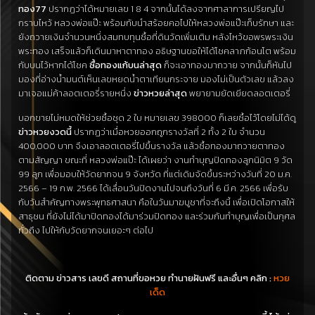
ทอง77
ปรากฏว่าได้หมายเลข 1 8 4 จากนั้นได้ลงจากศาลาการเปรียญไป
กราบไหว้ หลวงพ่อแป๊ะ พร้อมกับนำสร้อยคอไปให้หลวงพ่อแป๊ะเก็บรักษา และ
ยังถวายเงินจำนวนหนึ่งสมทบทุนซื้อที่ดินวัดเพิ่มเติม หลังไหว้ขอพรพระเงิน
พระทอง เสร็จแล้วก็เดินมาหาตาทอง อธิษฐานขอให้ได้โชคลาภก้อนโต พร้อม
กับบนไว้หากได้โชค
ซื้อทองแก้บนล่าสุด
ก็จะเอาทองมาถวาย จากนั้นก็หันไป
มองที่อ่างน้ำมนต์เห็นเลขหยดน้ำตาเทียนกระจาย มองไม่เป็นตัวเลข แล้วลง
มาเจอแม่ค้าลอตเตอรี่รายหนึ่ง
ข่าวหวยล่าสุด
พยายามยัดเยียดลอตเตอรี่
บอกขายไม่หมดให้ช่วยซื้อชุด 2 ใบ หมายเลข 398000 ก็เลยซื้อไว้โดยไม่ได้ดู
ข่าวหวยงวดนี้
ปรากฏว่าเมื่อหวยออกถูกรางวัลที่ 2 ทั้ง 2 ใบ จำนวน
400,000 บาท จึงเอาลอตเตอรี่ไปขึ้นรางวัล แล้วซื้อทองมาถวายตาทอง
ตามสัญญา ขณะที่ หลวงพ่อแป๊ะ ได้เผยว่า งานทำบุญปิดทองลูกนิมิต 9 วัด
99 ลูก เพื่อมอบให้วัดยากจน 9 จังหวัด ที่แต่เดิมจัดขึ้นระหว่างวันที่ 20 ม.ค.
2566 – 19 ก.พ. 2566 ได้เลื่อนวันปิดงานไปจนถึงวันที่ 6 มี.ค. 2566 เพื่อรับ
กับวันสำคัญทางพระพุทธศาสนา คือในวันมาฆบูชาที่จะถึงนี้ เพื่อเปิดโอกาสให้
สาธุชน ที่ยังไม่ได้มาปิดทองได้มาร่วมปิดทอง และร่วมกันทำบุญเพื่อเป็นกุศล
ทั่วถึง ไปให้กับวัดยากจนเยอะๆ ต่อไป
ติดตาม ข่าวสาร เลขดี สถานที่ขอหวย ทำนายฝันฟรี และอื่นๆ คลิก :
หวย
เด็ด