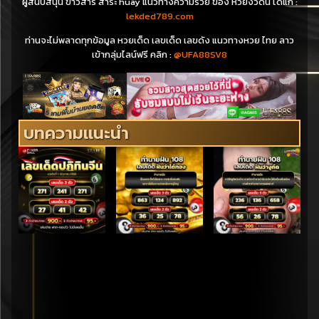
ผู้สนับสนุน ข่าวสาร สาระ huay แนวทางความรวย ของ หวยงวดนี้ ได้แก่ :
lekded789.com
ท่านจะไม่พลาดทุกข้อมูล หวยเด็ด เลขเด็ด เลขดัง แนวทางหวย ไทย ลาว
เข้ากลุ่มไลน์ฟรี คลิก :
@UFA88SV8
บทความแนะนำ