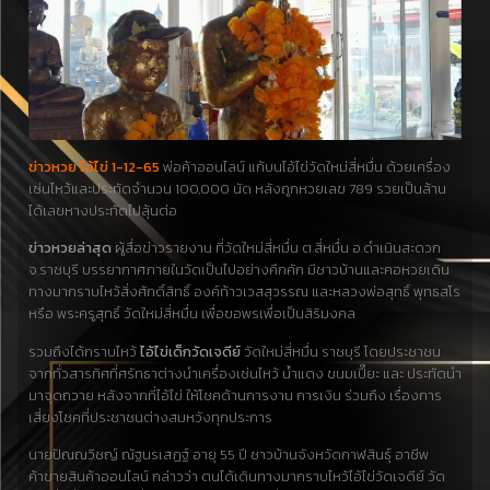
ข่าวหวย ไอ้ไข่ 1-12-65
พ่อค้าออนไลน์ แก้บนไอ้ไข่วัดใหม่สี่หมื่น ด้วยเครื่อง
เซ่นไหว้และประทัดจำนวน 100,000 นัด หลังถูกหวยเลข 789 รวยเป็นล้าน
ได้เลขหางประทัดไปลุ้นต่อ
ข่าวหวยล่าสุด
ผู้สื่อข่าวรายงาน ที่วัดใหม่สี่หมื่น ต.สี่หมื่น อ.ดำเนินสะดวก
จ.ราชบุรี บรรยากาศภายในวัดเป็นไปอย่างคึกคัก มีชาวบ้านและคอหวยเดิน
ทางมากราบไหว้สิ่งศักดิ์สิทธิ์ องค์ท้าวเวสสุวรรณ และหลวงพ่อสุทธิ์ พุทธสโร
หรือ พระครูสุทธิ์ วัดใหม่สี่หมื่น เพื่อขอพรเพื่อเป็นสิริมงคล
รวมถึงได้กราบไหว้
ไอ้ไข่เด็กวัดเจดีย์
วัดใหม่สี่หมื่น ราชบุรี โดยประชาชน
จากทั่วสารทิศที่ศรัทธาต่างนำเครื่องเซ่นไหว้ น้ำแดง ขนมเปี๊ยะ และ ประทัดนำ
มาจุดถวาย หลังจากที่ไอ้ไข่ ให้โชคด้านการงาน การเงิน ร่วมถึง เรื่องการ
เสี่ยงโชคที่ประชาชนต่างสมหวังทุกประการ
นายปัณณวิชญ์ ณัฐนรเสฏฐ์ อายุ 55 ปี ชาวบ้านจังหวัดกาฬสินธุ์ อาชีพ
ค้าขายสินค้าออนไลน์ กล่าวว่า ตนได้เดินทางมากราบไหว้ไอ้ไข่วัดเจดีย์ วัด