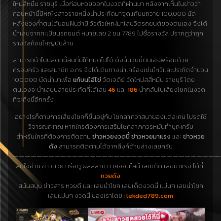
ใหม่สี่หมื่น ราชบุรี เมื่อก่อนหวยออกในงวดที่ผ่านมา หลังจากเห็นในข่าวว่า
ก่อนหน้านี้มีหญิงสาวรายหนึ่งนำประทัดมาจุดแก้บนถวาย 100,000 นัด
หลังช่วงค่ำตนได้นอนฝันว่ามี วัวตัวใหญ่มาไล่ขวิดรถยนต์ของตนเอง จึงได้
นำเลขจากทะเบียนรถยนต์ หมายเลข 2 ขน 7789 ไปซื้อรางวัล ปรากฎว่าถูก
รางวัลก้อนใหญ่นับล้าน
สามารถนำไปปลดหนี้สินที่มีให้หมดไปได้ ดังนั้นวันนี้ตนเองพร้อมด้วย
ครอบครัว และสมาชิก อ.กร จึงได้เดินทางนำเครื่องเซ่นไหว้และประทัดจำนวน
100,000 นัดนำมาเพื่อ
แก้บนไอ้ไข่
วัดเจดีย์ วัดใหม่สสี่หมื่น ราชบุรี โดย
ตนเองจะนำเลขปลายประทัดที่ได้เลข
46
และ
186
นำกลับไปเสี่ยงโชคในงวด
ที่จะถึงนี้อีกครั้ง
อย่างไรก็ตามการเสี่ยงโชคก็ขึ้นอยู่กับ โชคลาภวาสนาของแต่ละคน โปรดใช้
วิจารณญาณ หากใครต้องการเสริมโชคลาภควรหมั่นทำบุญครับ
สำหรับใครที่ต้องการติดตาม
ข่าวหวยงวดนี้
ข่าวหวยมาแรง
และ
ข่าวหวย
ดัง
สามารถติดตามได้จากลิ้งค์ด้านล่างเลยครับ
———————————————————————————————————
สนใจอ่าน ข่าวหวย หรือดู ผลสลาก หวยออนไลน์ เลขเด็ด เลขมาแรง ได้ที่ :
หวยดัง
สนันสนุน ข่าวสาร หวยดี และ เลขนำโชค เลขเด็ดงวดนี้ แม่นๆ เลขนำโชค
เลขแม่นๆ งวดนี้ ของเราโดย :
lekded789.com