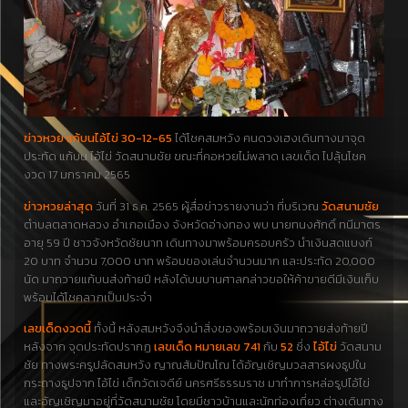
ข่าวหวย แก้บนไอ้ไข่ 30-12-65
ได้โชคสมหวัง คนดวงเฮงเดินทางมาจุด
ประทัด แก้บน ไอ้ไข่ วัดสนามชัย ขณะที่คอหวยไม่พลาด เลขเด็ด ไปลุ้นโชค
งวด 17 มกราคม 2565
ข่าวหวยล่าสุด
วันที่ 31 ธ.ค. 2565 ผู้สื่อข่าวรายงานว่า ที่บริเวณ
วัดสนามชัย
ตำบลตลาดหลวง อำเภอเมือง จังหวัดอ่างทอง พบ นายทนงศักดิ์ ทนีมาตร
อายุ 59 ปี ชาวจังหวัดชัยนาท เดินทางมาพร้อมครอบครัว นำเงินสดแบงก์
20 บาท จำนวน 7,000 บาท พร้อมของเล่นจำนวนมาก และประทัด 20,000
นัด มาถวายแก้บนส่งท้ายปี หลังได้บนบานศาลกล่าวขอให้ค้าขายดีมีเงินเก็บ
พร้อมได้โชคลาภเป็นประจำ
เลขเด็ดงวดนี้
ทั้งนี้ หลังสมหวังจึงนำสิ่งของพร้อมเงินมาถวายส่งท้ายปี
หลังจาก จุดประทัดปรากฏ
เลขเด็ด หมายเลข 741
กับ
52
ซึ่ง
ไอ้ไข่
วัดสนาม
ชัย ทางพระครูปลัดสมหวัง ญาณสัมปัณโณ ได้อัญเชิญมวลสารผงธูปใน
กระถางธูปจาก ไอ้ไข่ เด็กวัดเจดีย์ นครศรีธรรมราช มาทำการหล่อรูปไอ้ไข่
และอัญเชิญมาอยู่ที่วัดสนามชัย โดยมีชาวบ้านและนักท่องเที่ยว ต่างเดินทาง