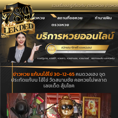
รวมเรื่องน่ารู้เกี่ยวกับ ตรวจหวย ข่าวห
เลขเด็ด
ข่าวหวย
สถานที่ขอหวย
ทำนายฝัน
ตรวจหวย
ข่าวหวย แก้บนไอ้ไข่ 30-12-65
คนดวงเฮง จุด
ประทัดแก้บน ไอ้ไข่ วัดสนามชัย คอหวยไม่พลาด
เลขเด็ด ลุ้นโชค