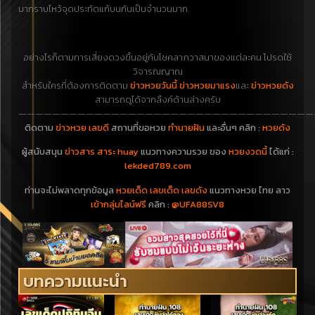
มากราบไหว้จุดประทัดแก้บนกันเป็นจำนวนมาก.
อย่างไรก็ตามการเสี่ยงดวงขึ้นอยู่กับโชคลาภวาสนาของแต่ละคน โปรดใช้
วิจารณญาณ
สำหรับใครที่ต้องการติดตาม
ข่าวหวยวันนี้ ข่าวหวยมาแรง
และ
ข่าวหวยดัง
สามารถดูได้จากลิ้งค์ด้านล่างครับ
———————————————————————————————————
ติดตาม
ข่าวหวย เลขดี
สถานที่ขอหวย
ทำนายฝัน
และอื่นๆ คลิก :
หวยดัง
ผู้สนับสนุน
ข่าวสาร สาระ huay
แนวทางความรวย ของ
หวยงวดนี้
ได้แก่ :
lekded789.com
ท่านจะไม่พลาดทุกข้อมูล
หวยเด็ด เลขเด็ด เลขดัง
แนวทางหวย ไทย ลาว
เข้ากลุ่มไลน์ฟรี
คลิก :
@UFA88SV8
บทความแนะนำ