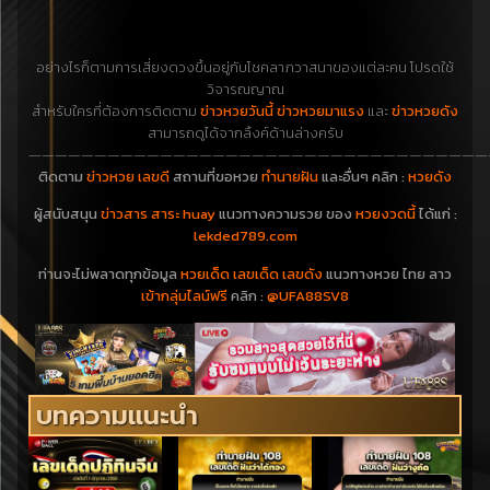
อย่างไรก็ตามการเสี่ยงดวงขึ้นอยู่กับโชคลาภวาสนาของแต่ละคน โปรดใช้
วิจารณญาณ
สำหรับใครที่ต้องการติดตาม
ข่าวหวยวันนี้ ข่าวหวยมาแรง
และ
ข่าวหวยดัง
สามารถดูได้จากลิ้งค์ด้านล่างครับ
———————————————————————————————————
ติดตาม
ข่าวหวย เลขดี
สถานที่ขอหวย
ทำนายฝัน
และอื่นๆ คลิก :
หวยดัง
ผู้สนับสนุน
ข่าวสาร สาระ huay
แนวทางความรวย ของ
หวยงวดนี้
ได้แก่ :
lekded789.com
ท่านจะไม่พลาดทุกข้อมูล
หวยเด็ด เลขเด็ด เลขดัง
แนวทางหวย ไทย ลาว
เข้ากลุ่มไลน์ฟรี
คลิก :
@UFA88SV8
บทความแนะนำ