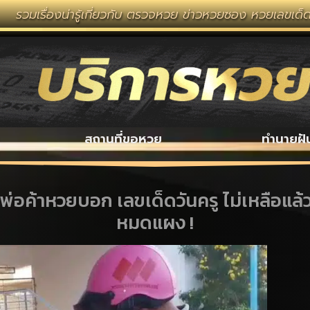
องน่ารู้เกี่ยวกับ ตรวจหวย ข่าวหวยซอง หวยเลขเด็ด งวดนี้
สถานที่ขอหวย
ทำนายฝั
พ่อค้าหวยบอก เลขเด็ดวันครู ไม่เหลือแล้ว 
หมดแผง !