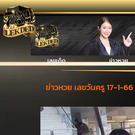
รวมเรื่
เลขเด็ด
ข่าวหวย
ข่าวหวย เลขวันครู 17-1-66