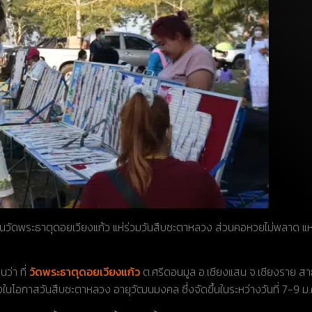
วัดพระธาตุดอยเวียงแก้ว แห่ร่วมวันสืบชะตาหลวง ส่วนคอหวยไม่พลาด แห่ซื
ว่า ที่
วัดพระธาตุดอยเวียงแก้ว
ต.ศรีดอนมูล อ.เชียงแสน จ.เชียงราย สาธ
องในโอกาสวันสืบชะตาหลวง อายุวัฒนมงคล ซึ่งจัดขึ้นในระหว่างวันที่ 7-9 ม.