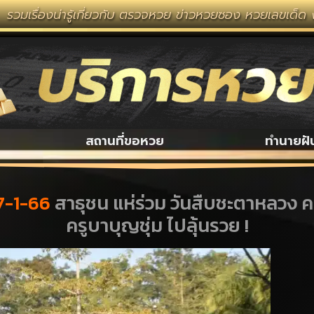
ารู้เกี่ยวกับ ตรวจหวย ข่าวหวยซอง หวยเลขเด็ด งวดนี้ หวย
สถานที่ขอหวย
ทำนายฝั
17-1-66
สาธุชน แห่ร่วม วันสืบชะตาหลวง 
ครูบาบุญชุ่ม ไปลุ้นรวย !