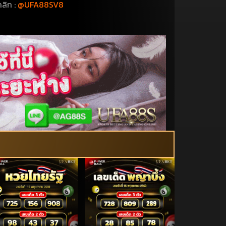
ลิก :
@UFA88SV8