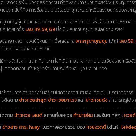
ิ แสดงซอพื้นเมืองตลอดทั้งวัน อีกทั้งยังมีการมอบถุงยังชีพ มอบทุนการ
นบุญ นั่นก็คือ การซื้อลอตเตอรี่เลขอายุ และเลขทะเบียนรถยนต์ของพระครูบ
ครูบาบุญชุ่ม เดินทางมาจาก อ.แม่สาย จ.เชียงราย เพื่อร่วมงานสืบชะตาของพระ
้นโชค โดยหาซื้อ
เลข 49, 59, 69
ซึ่งเป็นเลขอายุครูบาและเลขข้างเคียง
เชียงราย เผยว่า งวดนี้มีคนมาหาซื้อเลขอายุ
พระครูบาบุญชุ่ม
ได้แก่
เลข 59,
นที่ต้องการของคอหวยเช่นกัน
มีการจัดโรงทานจากที่ต่างๆ ทั้งที่เดินทางมาจากภายใน จ.เชียงราย หรือจังหว
ตลอดทั้งวัน ทำให้ผู้มาร่วมทำบุญได้ทั้งอิ่มบุญและอิ่มท้อง.
งไรก็ตามการเสี่ยงดวงขึ้นอยู่กับโชคลาภวาสนาของแต่ละคน โปรดใช้วิจา
การติดตาม
ข่าวหวยล่าสุด ข่าวหวยมาแรง
และ
ข่าวหวยดัง
สามารถดูได้จาก
————————————————————————————————
ติดตาม
ข่าวหวย เลขดี
สถานที่ขอหวย
ทำนายฝัน
และอื่นๆ คลิก :
หวยดั
ุน
ข่าวสาร สาระ huay
แนวทางความรวย ของ
หวยงวดนี้
ได้แก่ :
lekde