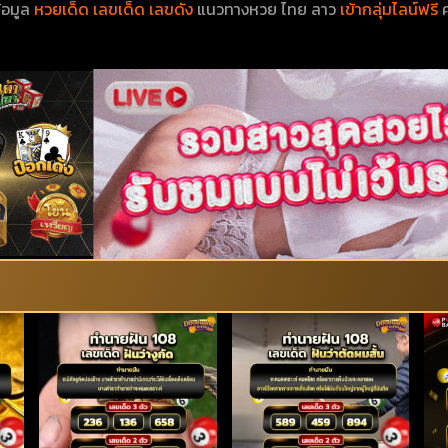
้อมูล
หวยเด็ด เลขเด็ด เลขดัง
แนวทางหวย ไทย ลาว
เข้ากลุ่มไลน์ฟรี
ค