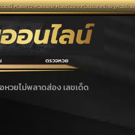
ลาว หวยซอง หวยดังจากทั่วประเทศไทย (หวยไทยรัฐ หวยแม่จำเ
น
ตรวจหวย
คอหวยไม่พลาดส่อง เลขเด็ด