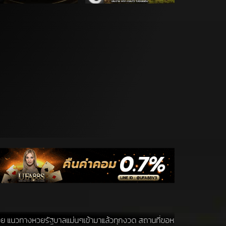
บาลแม่นๆเข้ามาแล้วทุกงวด สถานที่ขอหวยเป็นสถานที่ ที่ได้รับความนิยมอันด