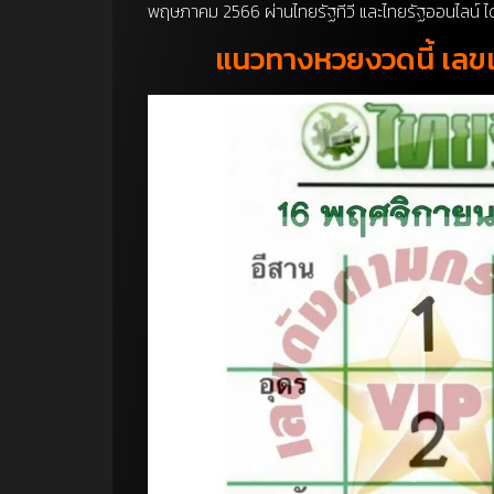
พฤษภาคม 2566 ผ่านไทยรัฐทีวี และไทยรัฐออนไลน์ ได
แนวทางหวยงวดนี้ เลขเ