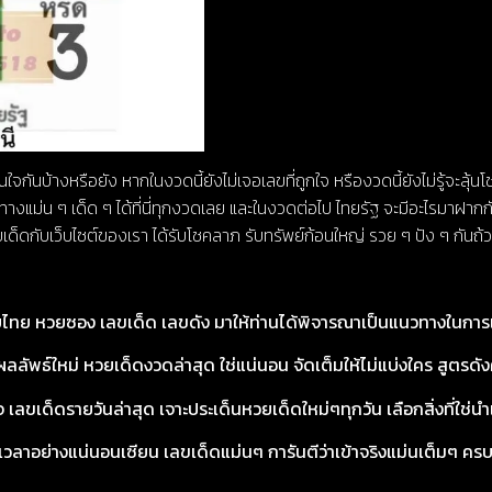
นใจกันบ้างหรือยัง หากในงวดนี้ยังไม่เจอเลขที่ถูกใจ หรืองวดนี้ยังไม่รู้จะลุ
งแม่น ๆ เด็ด ๆ ได้ที่นี่ทุกงวดเลย และในงวดต่อไป ไทยรัฐ จะมีอะไรมาฝากกัน
เลขเด็ดกับเว็บไซต์ของเรา ได้รับโชคลาภ รับทรัพย์ก้อนใหญ่ รวย ๆ ปัง ๆ กันถ
ทย หวยซอง เลขเด็ด เลขดัง มาให้ท่านได้พิจารณาเป็นแนวทางในการเสี
ัพธ์ใหม่ หวยเด็ดงวดล่าสุด ใช่แน่นอน จัดเต็มให้ไม่แบ่งใคร สูตรดังคั
 เลขเด็ดรายวันล่าสุด เจาะประเด็นหวยเด็ดใหม่ๆทุกวัน เลือกสิ่งที่ใช่นำเ
นเวลาอย่างแน่นอนเซียน เลขเด็ดแม่นๆ การันตีว่าเข้าจริงแม่นเต็มๆ ครบรสไ