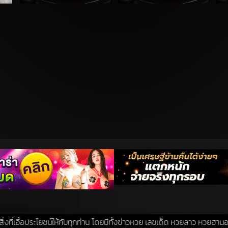
น์ให้กับทุกท่าน โดยมีทั้งข่าวหวย เลขเด็ด หวยลาว หวยฮานอย แนวทางหวยรัฐ