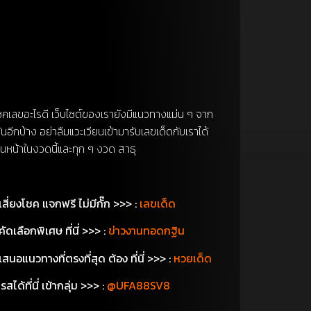
้นโชคเลขอะไรดี เว็บไซต์ของเรายังมีแนวทางแม่น ๆ จาก
อีกบ้าง อย่าลืมแวะเวียนเข้ามารับเลขเด็ดกับเราได้
้วนหน้าในงวดนี้และทุก ๆ งวด สาธุ
่ยงโชค แจกฟรี ไม่มีกั๊ก
>>>
:
เลขเด็ด
ดเลือกพิเศษ ที่นี่ >>>
:
ข่าวงานทอดกฐิน
สนอแนวทางที่ตรงที่สุด ต้อง ที่นี่ >>>
:
หวยเด็ด
ด้ที่นี่ เข้ากลุ่ม
>>>
:
@UFA88SV8