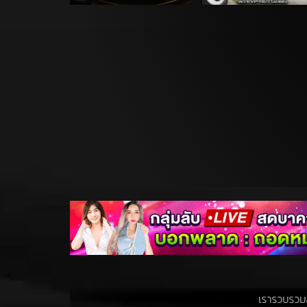
เรารวบรวมสิ่งที่เอื้อประโยช