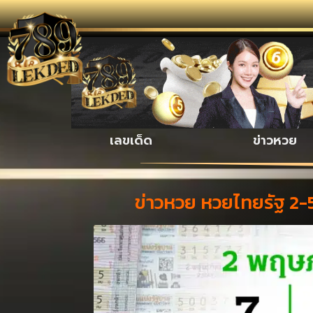
รวมเรื่องน
เลขเด็ด
ข่าวหวย
ข่าวหวย หวยไทยรัฐ 2-