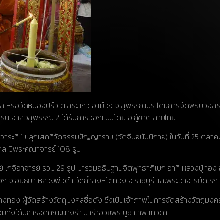
รือวัดหนองปรือ ต.สระแก้ว อ.เมือง จ.สุพรรณบุรี ได้มีการจัดพิธีบวงสรวง 
 รุ่นเจ้าสัวสุพรรณ 2 ได้รับการออกแบบโดย อ.กู้ชาติ ลายไทย
าระที่ 1 ปลุกเสกที่วัดธรรมปัญญาราม (วัดจีนอนัมนิกาย) ในวันที่ 25 ตุลาคม ซึ
งคล มีพระคณาจารย์ 108 รูป
ารย์ เกจิอาจารย์ รวม 29 รูป มาร่วมอธิษฐานจิตพุทธาภิเษก อาทิ หลวงปู่ทอง
ก จ.อยุธยา หลวงพ่อดำ วัดถ้ำสิงห์โตทอง จ.ราชบุรี และพระอาจารย์ดิเรก
งทอง ผู้จัดสร้างวัตถุมงคลชื่อดัง ซึ่งเป็นเจ้าภาพในการจัดสร้างวัตถุมง
ร้อมทั้งได้มีการจัดคณะนางรำ มารำอวยพร บูชาเทพ เทวดา