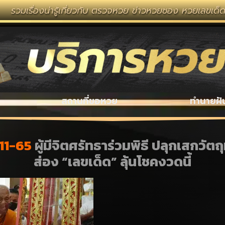
น่ารู้เกี่ยวกับ ตรวจหวย ข่าวหวยซอง หวยเลขเด็ด งวดนี้ ห
สถานที่ขอหวย
ทำนายฝั
-11-65
ผู้มีจิตศรัทธาร่วมพิธี ปลุกเสกวัตถ
ส่อง “เลขเด็ด” ลุ้นโชคงวดนี้