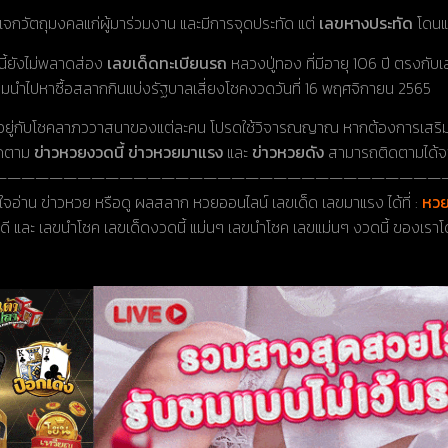
จกวัตถุมงคลแก่ผู้มาร่วมงาน และมีการจุดประทัด แต่
เลขหางประทัด
โดนแร
้ยังไม่พลาดส่อง
เลขเด็ดทะเบียนรถ
หลวงปู่ทอง ที่มีอายุ 106 ปี ตรงกับเ
ยมนำไปหาซื้อสลากกินแบ่งรัฐบาลเสี่ยงโชคงวดวันที่ 16 พฤศจิกายน 2565
ึ้นอยู่กับโชคลาภววาสนาของแต่ละคน โปรดใช้วิจารณญาณ หากต้องการเสริ
ิดตาม
ข่าวหวยงวดนี้
ข่าวหวยมาแรง
และ
ข่าวหวยดัง
สามารถติดตามได้จาก
————————————————————————————————
จอ่าน ข่าวหวย หรือดู ผลสลาก หวยออนไลน์ เลขเด็ด เลขมาแรง ได้ที่ :
หวย
ดี และ เลขนำโชค เลขเด็ดงวดนี้ แม่นๆ เลขนำโชค เลขแม่นๆ งวดนี้ ของเราโ