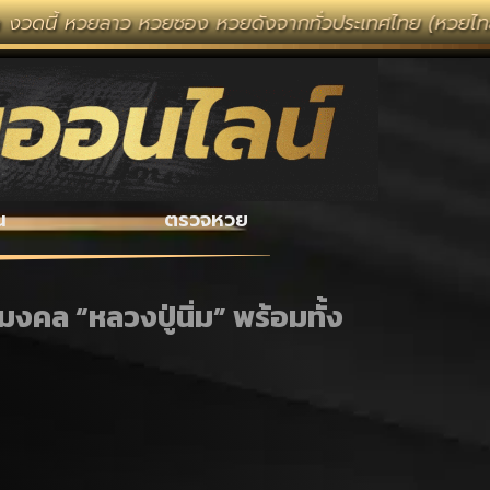
วยลาว หวยซอง หวยดังจากทั่วประเทศไทย (หวยไทยรัฐ หวยแม่จ
น
ตรวจหวย
ุมงคล “หลวงปู่นิ่ม” พร้อมทั้ง