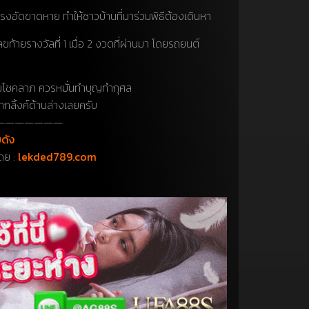
งอัดขาดหาย ทำให้ชาวบ้านที่มาร่วมพิธีต้องเดินหา
ลขท้ายรางวัลที่ 1 เมื่อ 2 งวดที่ผ่านมา โดยรถยนต์
มโชคลาภ ควรหมั่นทำบุญทำกุศล
ลิ้งค์ด้านล่างเลยครับ
———————
ดัง
ดย :
lekded789.com