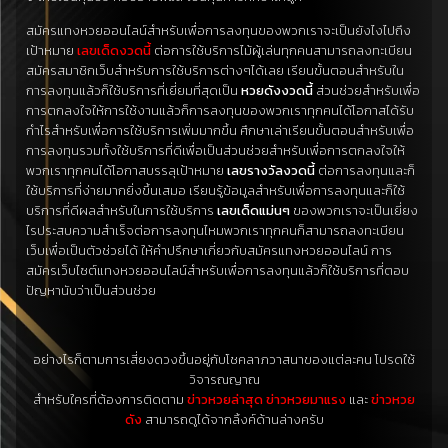
สมัครแทงหวยออนไลน์สำหรับเพื่อการลงทุนของพวกเราจะเป็นยังไงไปถึง
เป้าหมาย
เลขเด็ดงวดนี้
ต่อการใช้บริการไม้ผู้เล่นทุกคนสามารถลงทะเบียน
สมัครสมาชิกเว็บสำหรับการใช้บริการต่างๆได้เลย เรียนขั้นตอนสำหรับใน
การลงทุนแล้วก็ใช้บริการที่เยี่ยมที่สุดเป็น
หวยดังงวดนี้
ส่วนช่วยสำหรับเพื่อ
การตกลงใจให้การใช้งานแล้วก็การลงทุนของพวกเราทุกคนได้โอกาสได้รับ
กำไรสำหรับเพื่อการใช้บริการเพิ่มมากขึ้น ศึกษาเล่าเรียนขั้นตอนสำหรับเพื่อ
การลงทุนรวมทั้งใช้บริการที่ดีเพื่อเป็นส่วนช่วยสำหรับเพื่อการตกลงใจให้
พวกเราทุกคนได้โอกาสบรรลุเป้าหมาย
เลขรางวัลงวดนี้
ต่อการลงทุนและก็
ใช้บริการที่ง่ายมากยิ่งขึ้นเสมอ เรียนรู้ข้อมูลสำหรับเพื่อการลงทุนและก็ใช้
บริการที่ดีผลสำหรับในการใช้บริการ
เลขเด็ดแม่นๆ
ของพวกเราจะเป็นเยี่ยง
ไรประสบความสำเร็จต่อการลงทุนไหมพวกเราทุกคนก็สามารถลงทะเบียน
เว็บเพื่อเป็นตัวช่วยได้ ให้คำปรึกษาเกี่ยวกับสมัครแทงหวยออนไลน์ การ
สมัครเว็บไซต์แทงหวยออนไลน์สำหรับเพื่อการลงทุนแล้วก็ใช้บริการที่ตอบ
ปัญหานับว่าเป็นส่วนช่วย
อย่างไรก็ตามการเสี่ยงดวงขึ้นอยู่กับโชคลาภวาสนาของแต่ละคน โปรดใช้
วิจารณญาณ
สำหรับใครที่ต้องการติดตาม
ข่าวหวยล่าสุด ข่าวหวยมาแรง
และ
ข่าวหวย
ดัง
สามารถดูได้จากลิ้งค์ด้านล่างครับ