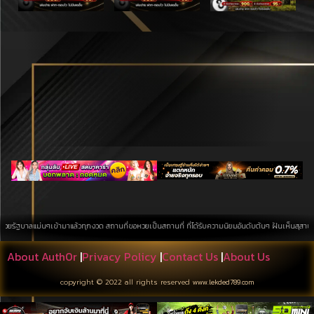
ลแม่นๆเข้ามาแล้วทุกงวด สถานที่ขอหวยเป็นสถานที่ ที่ได้รับความนิยมอันดับต้นๆ ฝันเห็นสุสาน การค้นหาบ
About Auth0r
|
Privacy Policy
|
Contact Us
|
About Us
copyright © 2022 all rights reserved
www.lekded789.com