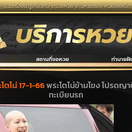
รู้เกี่ยวกับ ตรวจหวย ข่าวหวยซอง หวยเลขเด็ด งวดนี้ หวยล
สถานที่ขอหวย
ทำนายฝั
โตโน่ 17-1-66
พระโตโน่ข้ามโขง โปรดญาต
ทะเบียนรถ