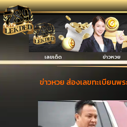
รวมเรื่องน่า
เลขเด็ด
ข่าวหวย
ข่าวหวย ส่องเลขทะเบียนพระ