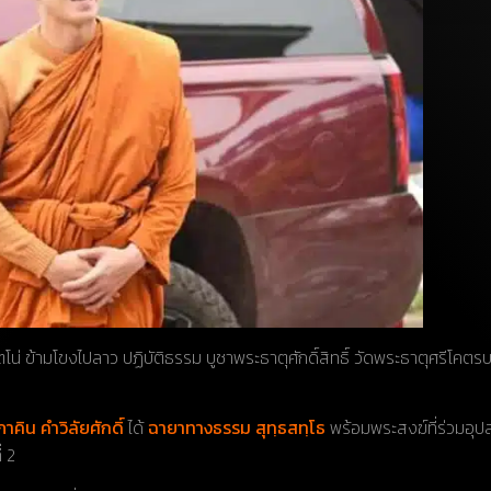
โน่ ข้ามโขงไปลาว ปฏิบัติธรรม บูชาพระธาตุศักดิ์สิทธิ์ วัดพระธาตุศรีโคต
าคิน คำวิลัยศักดิ์
ได้
ฉายาทางธรรม สุทฺธสทฺโธ
พร้อมพระสงฆ์ที่ร่วมอุป
่ 2