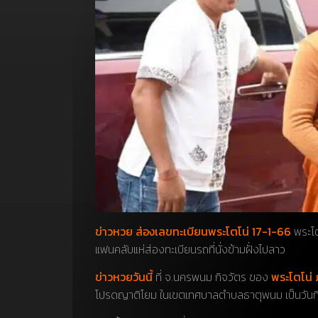
ข่าวหวย ส่องเลขทะเบียนพระโตโน่ 17-1-66
พระโต
แฟนคลับแห่ส่องทะเบียนรถที่นั่งข้ามฝั่งไปลาว
ข่าวหวยวันนี้
ที่ จ.นครพนม กิจวัตร ของ
พระโตโน่ ภ
โปรดญาติโยม ในเขตเทศบาลตำบลธาตุพนม เป็นวันที