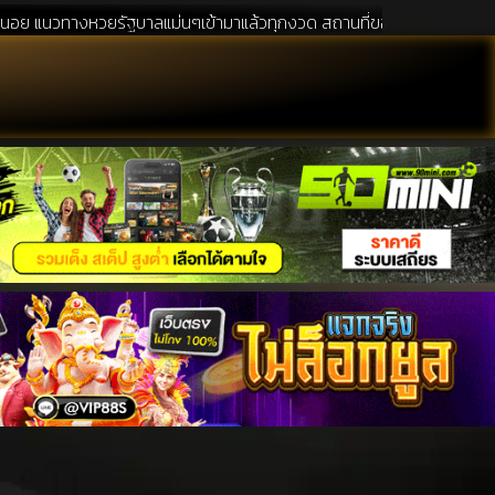
บาลแม่นๆเข้ามาแล้วทุกงวด สถานที่ขอหวยเป็นสถานที่ ที่ได้รับความนิยมอัน