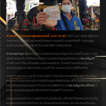
ข่าวหวย สาวดวงเฮงถูกลอตเตอรี่ งวด1-12-65
วันที่ 5 ธ.ค. 2565 ผู้สื่อข่าว
รายงานว่า ที่วัดสว่างอารมณ์ แคแถว ต.ขุนแก้ว อ.นครชัยศรี จ.นครปฐม
น.ส.วีรวรรณ สาลี อายุ 41 ปี ชาวมหาชัย จ.สมุทรสาคร
ข่าวหวยล่าสุด
ผู้โชคดีถูกรางวัลสลากกินแบ่งรัฐบาลรางวัลที่ 5 และรางวัล
เลขท้ายสองตัว ได้เดินทางมากราบขอพรทำบุญแก้บนถวาย
พระตรีมูรติ
ปางก้าวหน้า ที่ชาวบ้านให้ความเคารพศรัทธา ซึ่งเชื่อว่าหากใครได้บูชาจะ
สามารถดลบันดาลความรัก ความสำเร็จ และความร่ำรวยให้กับชีวิต
จากการสอบถาม น.ส.วีรวรรณ เผยว่า ก่อนวันหวยออกเพียงแค่ 1 วัน ได้พา
ครอบครัวเดินทางมาเข้าร่วมพิธีเปิดขุมทรัพย์รับโชค เพื่อเป็นสิริมงคลในช่วง
กลางคืนก่อนวันหวยออก โดยประกอบพิธีหน้าองค์
พระตรีมูรติองค์ใหญ่
มี
ประชาชนและสาธุชนนักเสี่ยงโชคเข้าร่วมพิธีจำนวนมาก
ตนและครอบครัวเข้าร่วมพิธีด้วย ในวันนั้นหลังเสร็จพิธี ได้แลกธนบัตรขวัญ
ถุงเพื่อจะนำติดตัวไปด้วย 1 ใบ เป็นธนบัตรฉบับใบละ 20 บาท ก่อนที่จะเดิน