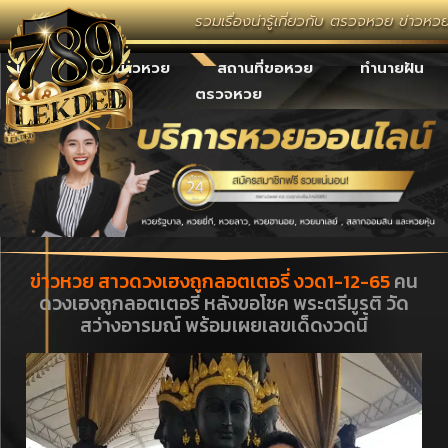
รวมเรื่องน่ารู้เกี่ยวกับ ตรวจหวย ข่าวหว
เลขเด็ด
ข่าวหวย
สถานที่ขอหวย
ทำนายฝัน
ตรวจหวย
ข่าวหวย สาวดวงเฮงถูกลอตเตอรี่ งวด1-12-65
คน
ดวงเฮงถูกลอตเตอรี่ หลังขอโชค พระตรีมูรติ วัด
สว่างอารมณ์ พร้อมเผยเลขเด็ดงวดนี้