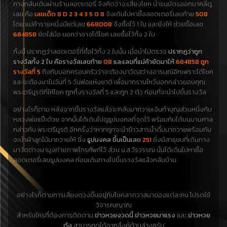
ทางกลับเดินผ่านร้านลอตเตอรี่ จึงคิดว่าจะเสี่ยงโชค นำธนบัตรออกมาคลี่ดู
เลข คือ
เลขเด็ด 8 D 2 3 4 3 5 0 8
จึงเดินไปหาซื้อลอตเตอรี่เลขท้าย
508
โดย แม่ค้ารายหนึ่งมีแต่เลข
668008
จึงซื้อไว้ 1 ใบ และยังให้ ช่วยซื้อเลข
684858
ยัดใส่มือ บอกว่าอาจได้โชค เลยซื้อไว้ทั้ง 2 ใบ
ทั้งนี้ ปรากฏว่าลอตเตอรี่ที่ซื้อไว้ทั้ง 2 ใบนั้น เมื่อนำไปตรวจ
ปรากฏว่า
ถูก
รางวัลทั้ง 2 ใบ คือรางวัลเลขท้าย
08
และเลขที่แม่ค้ายัดมาให้
684858 ถูก
รางวัลที่ 5
ถึงกับบอกครอบครัวว่าจะต้องมาวัดสว่างอารมณ์อีกเพราะได้โชค
และจะต้องมาในวันที่ 5 วันพ่อแห่งชาติ เพื่อมากราบไหว้บอกกล่าวขอบคุณ
พระตรีมูรติที่ให้โชค ถูกทั้งรางวัลที่ 5 และถูก 2 ตัว ก่อนที่จะนำไปขึ้นรางวัล
อย่างไรก็ตาม หลังจากขึ้นรางวัลแล้วจะกลับมาถวายเงินทำบุญส่วนหนึ่งกับ
หลวงพ่อแป๊ะด้วย จากนั้นได้เดินไปดูธูปมงคลที่จุดไว้ พร้อมกับได้บนบานศาล
กล่าวกับ พระตรีมูรติ อีกครั้งว่าหากถูกจะนำข้าวสารน้ำดื่มมาถวายพร้อมกับ
จะนำผ้าลูกไม้มาถวายให้ ซึ่ง
ธูปมงคล ขึ้นเป็นเลข
251
ซึ่งมีสาธุชนที่เดินทาง
มาวัดต่างมามุงถ่ายภาพโทรศัพท์ไว้ ส่วน น.ส.วีรวรรณ นั้นได้เดินไปหาซื้อ
ลอตเตอรี่เลขธูปมงคล ก่อนเดินทางไปขึ้นรางวัลแล้วกลับบ้าน.
อย่างไรก็ตามการเสี่ยงดวงขึ้นอยู่กับโชคลาภวาสนาของแต่ละคน โปรดใช้
วิจารณญาณ
สำหรับใครที่ต้องการติดตาม
ข่าวหวยงวดนี้ ข่าวหวยมาแรง
และ
ข่าวหวย
ดัง
สามารถดูได้จากลิ้งค์ด้านล่างครับ