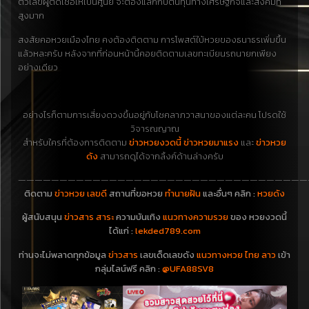
ตัวเลขผู้ติดเชื้อให้เป็นศูนย์ จะต้องแลกกับต้นทุนทางเศรษฐกิจและสังคมที่
สูงมาก
สงสัยคอหวยเมืองไทย คงต้องติดตาม การโพสต์ใบ้หวยของธนาธรเพิ่มขึ้น
แล้วหละครับ หลังจากที่ก่อนหน้านี้คอยติดตามเลขทะเบียนรถนายกเพียง
อย่างเดียว
อย่างไรก็ตามการเสี่ยงดวงขึ้นอยู่กับโชคลาภวาสนาของแต่ละคน โปรดใช้
วิจารณญาณ
สำหรับใครที่ต้องการติดตาม
ข่าวหวยงวดนี้ ข่าวหวยมาแรง
และ
ข่าวหวย
ดัง
สามารถดูได้จากลิ้งค์ด้านล่างครับ
———————————————————————————————————
ติดตาม
ข่าวหวย เลขดี
สถานที่ขอหวย
ทำนายฝัน
และอื่นๆ คลิก :
หวยดัง
ผู้สนับสนุน
ข่าวสาร สาระ
ความบันเทิง
แนวทางความรวย
ของ หวยงวดนี้
ได้แก่ :
lekded789.com
ท่านจะไม่พลาดทุกข้อมูล
ข่าวสาร
เลขเด็ดเลขดัง
แนวทางหวย ไทย ลาว
เข้า
กลุ่มไลน์ฟรี คลิก :
@UFA88SV8