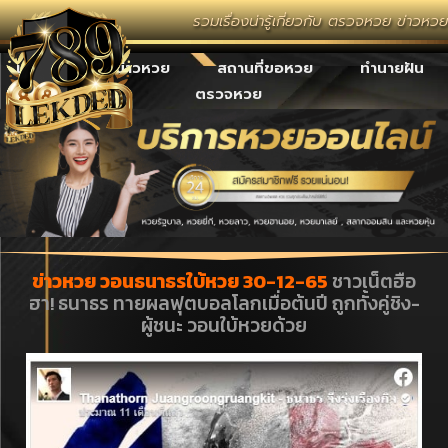
รวมเรื่องน่ารู้เกี่ยวกับ ตรวจหวย ข่าวหว
เลขเด็ด
ข่าวหวย
สถานที่ขอหวย
ทำนายฝัน
ตรวจหวย
ข่าวหวย วอนธนาธรใบ้หวย 30-12-65
ชาวเน็ตฮือ
ฮา! ธนาธร ทายผลฟุตบอลโลกเมื่อต้นปี ถูกทั้งคู่ชิง-
ผู้ชนะ วอนใบ้หวยด้วย