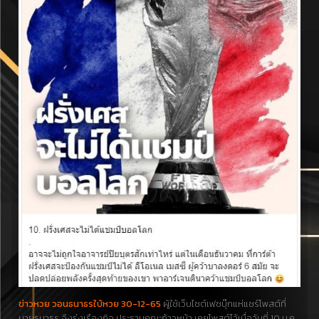
ข่าวหวย วอนธนาธรใบ้หวย 30-12-65
ผู้ใช้เว็บไซต์เฟซบุ๊กแห่แชร์โพสต์ที่
นายธนาธร จึงรุ่งเรืองกิจ ประธานคณะก้าวหน้า เคยโพสต์ไว้เมื่อวันที่ 10 ม.ค.