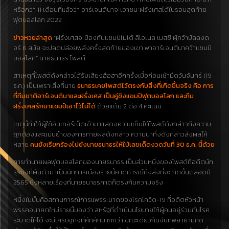
หรือกว่า 11 เดือนที่แล้วว่า อาร์เจนตินาจะเอาชนะฝรั่งเศสได้ในรอบสุดท้าย
ฟุตบอลโลก 2022
ข่าวหวยล่าสุด
“ฝรั่งเศสจะป้องกันแชมป์ไม่ได้ ลีโอเนล เมสซี ผู้คว้าบัลลงด
อร์ 6 สมัย จะปลดปล่อยพลังครั้งสุดท้ายของเขา พาอาร์เจนตินาคว้าแชมป์
บอลโลก” นายธนาธร โพสต์
สาเหตุที่โพสต์ดังกล่าวได้รับเสียงฮือฮาอีกครั้งเมื่อก่อนเช้ามืดวันจันทร์ (19
ธ.ค.) เป็นเพราะสิ่งที่นาย
ธนาธรเคยโพสต์ไว้ตรงกับสิ่งที่เกิดขึ้นจริง คือ การ
ที่ทีมชาติอาร์เจนตินาและฝรั่งเศส เป็นคู่ชิงแชมป์ฟุตบอลโลก และทีม
ฝรั่งเศสรักษาแชมป์เอาไว้ไม่ได้
ด้วยแต้ม 2 ต่อ 4 คะแนน
เหตุนี้ทำให้ผู้ใช้อินเทอร์เน็ตเข้ามาแสดงความเห็นใต้โพสต์ดังกล่าวถึงความ
ถูกต้องและแม่นยำของการทายผลดังกล่าว ความน่าทึ่งดังกล่าวส่งผลให้
หลาย
คนยังเรียกร้องไปยังนายธนาธรให้ใบ้เลขเด็ดงวดวันที่ 30 ธ.ค. นี้ด้วย
การทำนายผลฟุตบอลโลกของนายธนาธร เป็นส่วนหนึ่งของโพสต์ที่อดีตนัก
ธุรกิจที่ผันตัวมาเป็นนักการเมืองรายนี้คาดการณ์ถึงสิ่งที่จะเกิดขึ้นตลอดปี
2565 ซึ่งหลายเรื่องที่นายธนาธรคาดก็ตรงกับความจริง
หนึ่งในนั้นคือสถานการณ์การแพร่ระบาดของโรคโควิด-19 ที่อดีตหัวหน้า
พรรคอนาคตใหม่รายนี้มองว่า สหรัฐที่ดำเนินนโยบายให้ผู้คนอยู่ร่วมกับโรค
ระบาดให้ได้ จะมีเศรษฐกิจที่คึกคักมากกว่า ขณะเดียวกันจีนที่พยายามกด