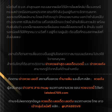
เมื่อวันที่ 8 ม.ค. ล่าสุดนอท กองสลากพลัส ได้มีการโพสต์คลิป ชี้แจงกรณี
กระแสข่าวหนีออกนอกประเทศ ขณะที่กำลังวุ่นอยู่กับการจัดการสลาก
ลอตเตอรี่กับพนักงาน โดยเจ้าตัวระบุว่า มีทะนวยบางคน บอกว่ากำลังหนีไป
ต่างประเทศ หนีไปแล้วด้วย เสร็จคลิปนี้ตนจะว่ายน้ำข้ามไปฝั่งลาวแล้ว พร้อม
กับยืนยันว่า งวดนี้ขายลอตเตอรี่แน่นอน ตอนนี้มีลอตเตอรี่ 6 ล้านใบ ขอให้
รอหน่อยได้มีให้ทุกคน รางวัลที่ 1 อยู่ที่เราอยู่แล้ว ต้องซื้อที่กองสลากพลัสที่
อื่นมันแพง
อย่างไรก็ตามการเสี่ยงดวงขึ้นอยู่กับโชคลาภวาสนาของแต่ละคน โปรดใช้
วิจารณญาณ
สำหรับใครที่ต้องการติดตาม
ข่าวหวยล่าสุด เลขเด็ดงวดนี้
และ
ข่าวหวยดัง
สามารถดูได้จากลิ้งค์ด้านล่างครับ
———————————————————————————————————
ติดตาม
ข่าวหวย เลขดี
สถานที่ขอหวย
ทำนายฝัน
และอื่นๆ คลิก :
หวยดัง
ผู้สนับสนุน
ข่าวสาร สาระ huay
แนวทางความรวย ของ
หวยงวดนี้
ได้แก่ :
lekded789.com
ท่านจะไม่พลาดทุกข้อมูล
หวยเด็ด เลขเด็ด เลขดัง
แนวทางหวย ไทย ลาว
เข้ากลุ่มไลน์ฟรี
คลิก :
@UFA88SV8