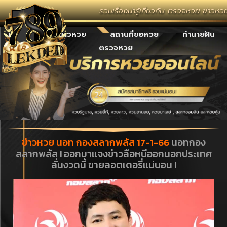
รวมเรื่องน่ารู้เกี่ยวกับ ตรวจหวย ข่าวหว
เลขเด็ด
ข่าวหวย
สถานที่ขอหวย
ทำนายฝัน
ตรวจหวย
ข่าวหวย นอท กองสลากพลัส 17-1-66
นอทกอง
สลากพลัส ! ออกมาแจงข่าวลือหนีออกนอกประเทศ
ลั่นงวดนี้ ขายลอตเตอรี่แน่นอน !