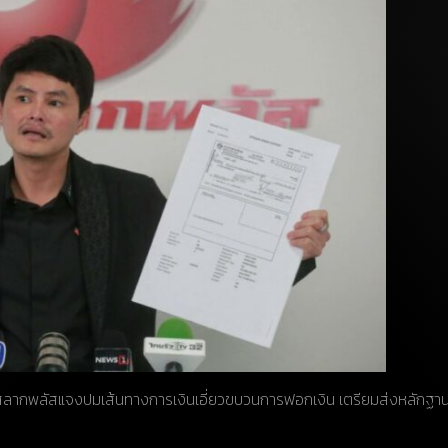
ากพลัสแจงปมเส้นทางการเงินเอี่ยวขบวนการฟอกเงิน เตรียมส่งหลักฐานเพ