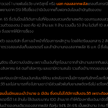
 ทาวเวอร์ 1 นายพันธ์ธวัช นาควิสุทธิ์ หรือ
นอท กองสลากพลัส
แถลงถึงกรณีถู
พยานจาก DSI ให้ไปชี้แจงว่ามีเงินจากแก๊งฟอกเงินโอนเข้าบัญชีของตน
ธ.ค. 65 ซึ่งวันนี้ตนได้เดินทางไปที่ห้องสอบสวนคดียาเสพติด ของกรมสอบสวน
่วนตัวของตน 2 ยอด คือ 42 ล้าน และ 11 ล้าน รวมเป็น 53 ล้าน ในวันที่ 10
 จึงอยากให้มีการชี้แจง
วนตัว ของบริษัท ซึ่งทางเจ้าหน้าที่ต้องการหลักฐาน โดยให้เตรียมเอกสาร 2 
ลงมาตรวจสอบคลังเก็บลอตเตอรี่ และสำนักงานกองสลากพลัส 16 ม.ค. นี้ ซ
บัญชีตน เป็นความบังเอิญ เพราะเป็นเงินที่ถูกโอนมาจากสำนักงานสลากกินแบ
่วงสิงหาคม 64 ตนกำลังหาทุน และเขามีความสนใจ รวมถึงเข้ามาทดลองระบบ แ
ะก่อนจะมีการโอนเงินกลับมาให้ตน แต่หลังจากนั้นมีการคุยกันอีกครั้งแต่ไปกั
วัติ และไม่สามารถที่จะไปถามเขาว่ามีส่วนพัวพันกับยาเสพติดหรือไม่ แต่โชคดีท
นั้นมีคนแนะนำว่านาย อ. มีเงิน ซึ่งตนไม่ได้มีการสืบประวัติ เพราะต้อง
รี่ได้ 1.4 ล้านใบ ใช้เงินประมาณ 100 ล้านบาท ทำให้ต้องหายืมเงินมาจัดซื้อล
เป็นเจ้าของคนเดียวของสลากพลัส ถือหุ้น 94% อีก 6% เป็นพนักงาน 3 คน ที