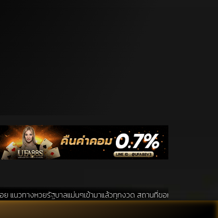
ฐบาลแม่นๆเข้ามาแล้วทุกงวด สถานที่ขอหวยเป็นสถานที่ ที่ได้รับความนิยมอัน