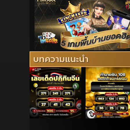
บทความแนะนำ