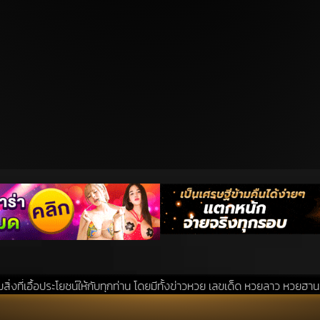
ยชน์ให้กับทุกท่าน โดยมีทั้งข่าวหวย เลขเด็ด หวยลาว หวยฮานอย แนวทางหวยรั