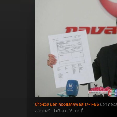
ข่าวหวย นอท กองสลากพลัส 17-1-66
นอท กองสล
ลอตเตอรี่-สำนักงาน 16 ม.ค. นี้