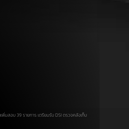
ิ่มสอบ 39 รายการ เตรียมรับ DSI ตรวจคลังเก็บ