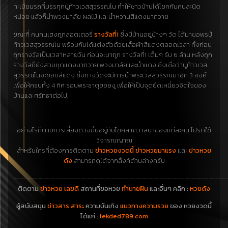
ทะเบียนรถที่บรรทุกปู่ท้าวเวสสุวรรณโน ทำให้ชาวบ้านได้โชคกันคนละนิด
หน่อย แล้วก็นำพวงมาลัย ผลไม้ และน้ำหวานสีแดงมาถวาย
ขณะที่ คนคนเฮงถูกลอตเตอรี่
รางวัลที่1
ซึ่งมีบ้านอยู่ข้างๆ วัด ได้มาขอพรปู่
ท้าวเวสสุวรรณโน พร้อมกับได้แต่งตัวด้วยเสื้อผ้าสีแดงตลอดเวลา ทั้งก่อน
ถูกรางวัลเป็นเวลาหลายวัน ก่อนจะมาถูก รางวัลที่1 เต็มๆ รับ 6 ล้าน หลังถูก
รางวัลก็ยังสวมชุดแดงมาถวาย พวงมาลัยและน้ำแดง ซึ่งเชื่อว่าปู่ท้าวเวส
สุวรรณโนจะชอบสีแดง ซึ่งทางวัดจะมีการนำพระเวสสุวรรณมาอีก 3 องค์
เพื่อให้ครบทั้ง 4 ทิศ รอบพระธาตุฮอยงู เพื่อให้เป็นจุดยึดเหนี่ยวจิตใจของ
บ้านและศรัทธาต่อไป.
อย่างไรก็ตามการเสี่ยงดวงขึ้นอยู่กับโชคลาภวาสนาของแต่ละคน โปรดใช้
วิจารณญาณ
สำหรับใครที่ต้องการติดตาม
ข่าวหวยงวดนี้ ข่าวหวยมาแรง
และ
ข่าวหวย
ดัง
สามารถดูได้จากลิ้งค์ด้านล่างครับ
———————————————————————————————————
ติดตาม
ข่าวหวย เลขดี
สถานที่ขอหวย
ทำนายฝัน
และอื่นๆ คลิก :
หวยดัง
ผู้สนับสนุน
ข่าวสาร สาระ
ความบันเทิง
แนวทางความรวย
ของ หวยงวดนี้
ได้แก่ :
lekded789.com