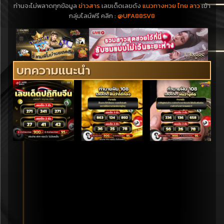
ท่านจะไม่พลาดทุกข้อมูล
ข่าวสาร
เลขเด็ดเลขดัง
แนวทางหวย ไทย ลาว
เข้า
กลุ่มไลน์ฟรี คลิก :
@UFA88SV8
บทความแนะนำ