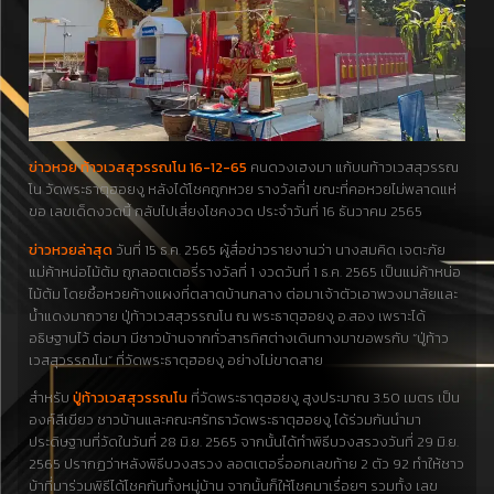
ข่าวหวย ท้าวเวสสุวรรณโน 16-12-65
คนดวงเฮงมา แก้บนท้าวเวสสุวรรณ
โน วัดพระธาตุฮอยงู หลังได้โชคถูกหวย รางวัลที่1 ขณะที่คอหวยไม่พลาดแห่
ขอ เลขเด็ดงวดนี้ กลับไปเสี่ยงโชคงวด ประจำวันที่ 16 ธันวาคม 2565
ข่าวหวยล่าสุด
วันที่ 15 ธ.ค. 2565 ผู้สื่อข่าวรายงานว่า นางสมคิด เจตะภัย
แม่ค้าหน่อไม้ต้ม ถูกลอตเตอรี่รางวัลที่ 1 งวดวันที่ 1 ธ.ค. 2565 เป็นแม่ค้าหน่อ
ไม้ต้ม โดยซื้อหวยค้างแผงที่ตลาดบ้านกลาง ต่อมาเจ้าตัวเอาพวงมาลัยและ
น้ำแดงมาถวาย ปู่ท้าวเวสสุวรรณโน ณ พระธาตุฮอยงู อ.สอง เพราะได้
อธิษฐานไว้ ต่อมา มีชาวบ้านจากทั่วสารทิศต่างเดินทางมาขอพรกับ “ปู่ท้าว
เวสสุวรรณโน” ที่วัดพระธาตุฮอยงู อย่างไม่ขาดสาย
สำหรับ
ปู่ท้าวเวสสุวรรณโน
ที่วัดพระธาตุฮอยงู สูงประมาณ 3.50 เมตร เป็น
องค์สีเขียว ชาวบ้านและคณะศรัทธาวัดพระธาตุฮอยงู ได้ร่วมกันนำมา
ประดิษฐานที่วัดในวันที่ 28 มิ.ย. 2565 จากนั้นได้ทำพิธีบวงสรวงวันที่ 29 มิ.ย.
2565 ปรากฏว่าหลังพิธีบวงสรวง ลอตเตอรี่ออกเลขท้าย 2 ตัว 92 ทำให้ชาว
บ้าที่มาร่วมพิธีได้โชคกันทั้งหมู่บ้าน จากนั้นก็ให้โชคมาเรื่อยๆ รวมทั้ง เลข