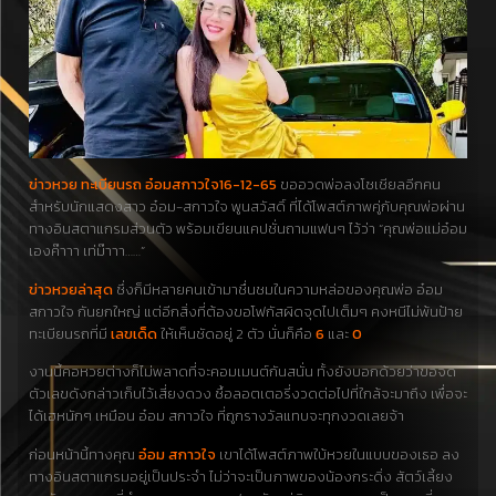
ข่าวหวย ทะเบียนรถ อ๋อมสกาวใจ16-12-65
ขออวดพ่อลงโซเชียลอีกคน
สำหรับนักแสดงสาว อ๋อม-สกาวใจ พูนสวัสดิ์ ที่ได้โพสต์ภาพคู่กับคุณพ่อผ่าน
ทางอินสตาแกรมส่วนตัว พร้อมเขียนแคปชั่นถามแฟนๆ ไว้ว่า “คุณพ่อแม่อ๋อม
เองค๊าาา เท่ม๊าาา……”
ข่าวหวยล่าสุด
ซึ่งก็มีหลายคนเข้ามาชื่นชมในความหล่อของคุณพ่อ อ๋อม
สกาวใจ กันยกใหญ่ แต่อีกสิ่งที่ต้องขอโฟกัสผิดจุดไปเต็มๆ คงหนีไม่พ้นป้าย
ทะเบียนรถที่มี
เลขเด็ด
ให้เห็นชัดอยู่ 2 ตัว นั่นก็คือ
6
และ
0
งานนี้คอหวยต่างก็ไม่พลาดที่จะคอมเมนต์กันสนั่น ทั้งยังบอกด้วยว่าขอจด
ตัวเลขดังกล่าวเก็บไว้เสี่ยงดวง ซื้อลอตเตอรี่งวดต่อไปที่ใกล้จะมาถึง เพื่อจะ
ได้เฮหนักๆ เหมือน อ๋อม สกาวใจ ที่ถูกรางวัลแทบจะทุกงวดเลยจ้า
ก่อนหน้านี้ทางคุณ
อ๋อม สกาวใจ
เขาได้โพสต์ภาพใบ้หวยในแบบของเธอ ลง
ทางอินสตาแกรมอยู่เป็นประจำ ไม่ว่าจะเป็นภาพของน้องกระดิ่ง สัตว์เลี้ยง