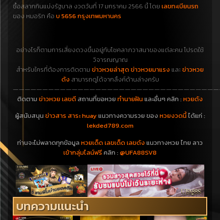
ซื้อสลากกินแบ่งรัฐบาล งวดวันที่ 17 มกราคม 2566 นี้ โดย
เลขทะเบียนรถ
ของ หมอริท คือ
บ 5656 กรุงเทพมหานคร
อย่างไรก็ตามการเสี่ยงดวงขึ้นอยู่กับโชคลาภวาสนาของแต่ละคน โปรดใช้
วิจารณญาณ
สำหรับใครที่ต้องการติดตาม
ข่าวหวยล่าสุด ข่าวหวยมาแรง
และ
ข่าวหวย
ดัง
สามารถดูได้จากลิ้งค์ด้านล่างครับ
———————————————————————————————————
ติดตาม
ข่าวหวย เลขดี
สถานที่ขอหวย
ทำนายฝัน
และอื่นๆ คลิก :
หวยดัง
ผู้สนับสนุน
ข่าวสาร สาระ huay
แนวทางความรวย ของ
หวยงวดนี้
ได้แก่ :
lekded789.com
ท่านจะไม่พลาดทุกข้อมูล
หวยเด็ด เลขเด็ด เลขดัง
แนวทางหวย ไทย ลาว
เข้ากลุ่มไลน์ฟรี
คลิก :
@UFA88SV8
บทความแนะนำ