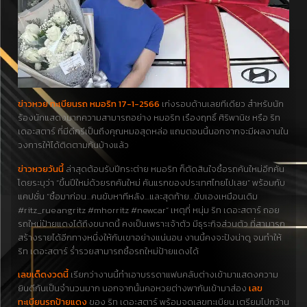
ข่าวหวย ทะเบียนรถ หมอริท 17-1-2566
เก่งรอบด้านเลยทีเดียว สำหรับนัก
ร้องนักแสดงมากความสามารถอย่าง หมอริท เรืองฤทธิ์ ศิริพานิช หรือ ริท
เดอะสตาร์ ที่มีดีกรีเป็นถึงคุณหมอสุดหล่อ แถมตอนนี้นอกจากจะมีผลงานใน
วงการให้ได้ติดตามกันบ้างแล้ว
ข่าวหวยวันนี้
ล่าสุดต้อนรับปีกระต่าย หมอริท ก็ตัดสินใจซื้อรถคันใหม่อีกคัน
โดยระบุว่า “ขึ้นปีใหม่ด้วยรถคันใหม่ คันแรกของประเทศไทยไปเลย” พร้อมกับ
แคปชั่น “ซื้อมาก่อน…คนขับหาทีหลัง…และสุดท้าย…ขับเองเหมือนเดิม
#ritz_rueangritz #mhorritz #newcar” เหตุที่ หนุ่ม ริท เดอะสตาร์ ถอย
รถใหม่ป้ายแดงได้ถึงขนาดนี้ คงเป็นเพราะเจ้าตัว มีธุระกิจส่วนตัว ที่สามารถ
สร้างรายได้อีกทางหนึ่งให้กับเขาอย่างแน่นอน งานนี้คงจะปังน่าดู จนทำให้
ริท เดอะสตาร์ ร่ำรวยสามารถซื้อรถใหม่ป้ายแดงได้
เลขเด็ดงวดนี้
เรียกว่างานนี้ทำเอาบรรดาแฟนคลับต่างเข้ามาแสดงความ
ยินดีกันเป็นจำนวนมาก นอกจากนั้นคอหวยต่างพากันเข้ามาส่อง
เลข
ทะเบียนรถป้ายแดง
ของ ริท เดอะสตาร์ พร้อมจดเลขทะเบียน เตรียมไปกว้าน