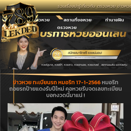
รวมเรื่องน่ารู้เกี่ยวกับ ตรวจหวย ข่าวห
เลขเด็ด
ข่าวหวย
สถานที่ขอหวย
ทำนายฝัน
ตรวจหวย
ข่าวหวย ทะเบียนรถ หมอริท 17-1-2566
หมอริท
ถอยรถป้ายแดงรับปีใหม่ คอหวยรีบจดเลขทะเบียน
บอกงวดนี้มาแน่ !