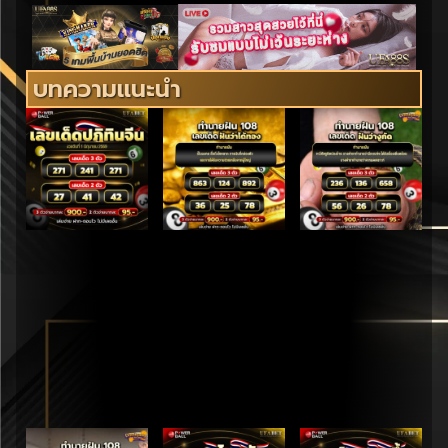
บทความแนะนำ