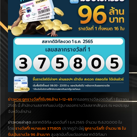
ข่าวหวย ถูกรางวัลที่1รับ96ล้าน 1-12-65
การออกรางวัลงวดวันที่ 1 ธันวาคม
2565 นี้ สำนักงานสลากกินแบ่งรัฐบาลออกรางวัลสลากสัญจร ณ หอประชุม
จังหวัดลำปาง
ข่าวหวยล่าสุด
สลากดิจิทัล งวดวันที่ 1 ธ.ค.2565 จำนวน 15,620,000 ใบ
โดย
รางวัลที่1 หมายเลข 375805
ปรากฎว่า มีผู้
ถูกรางวัลที่1 จำนวน 16 ใบ
รับเงินรางวัล 96 ล้านบาท
สูงสุดนับตั้งแต่ออกสลากดิจิทัลมา