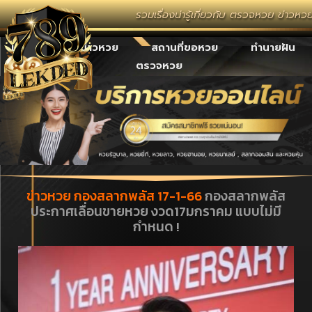
รวมเรื่องน่ารู้เกี่ยวกับ ตรวจหวย ข่าวหว
เลขเด็ด
ข่าวหวย
สถานที่ขอหวย
ทำนายฝัน
ตรวจหวย
ข่าวหวย กองสลากพลัส 17-1-66
กองสลากพลัส
ประกาศเลื่อนขายหวย งวด17มกราคม แบบไม่มี
กำหนด !