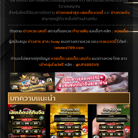
อย่างไรก็ตามการเสี่ยงดวงขึ้นอยู่กับโชคลาภวาสนาของแต่ละคน โปรดใช้
วิจารณญาณ
สำหรับใครที่ต้องการติดตาม
ข่าวหวยล่าสุด เลขเด็ดงวดนี้
และ
ข่าวหวยดัง
สามารถดูได้จากลิ้งค์ด้านล่างครับ
———————————————————————————————————
ติดตาม
ข่าวหวย เลขดี
สถานที่ขอหวย
ทำนายฝัน
และอื่นๆ คลิก :
หวยเด็ด
ผู้สนับสนุน
ข่าวสาร สาระ huay
แนวทางความรวย ของ
หวยงวดนี้
ได้แก่ :
lekded789.com
ท่านจะไม่พลาดทุกข้อมูล
หวยเด็ด เลขเด็ด เลขดัง
แนวทางหวย ไทย ลาว
เข้ากลุ่มไลน์ฟรี
คลิก :
@UFA88SV8
บทความแนะนำ