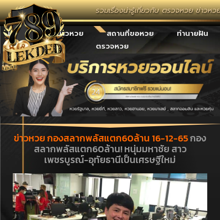
รวมเรื่องน่ารู้เกี่ยวกับ ตรวจหวย ข่าวหว
เลขเด็ด
ข่าวหวย
สถานที่ขอหวย
ทำนายฝัน
ตรวจหวย
ข่าวหวย กองสลากพลัสแตก60ล้าน 16-12-65
กอง
สลากพลัสแตก60ล้าน! หนุ่มมหาชัย สาว
เพชรบูรณ์-อุทัยธานีเป็นเศรษฐีใหม่