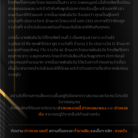
โทรศัพท์ไปหาเลย โดยรายแรกเป็นสาว ชาว จ.เพชรบูรณ์ เมื่อโทรศัพท์ไปเรียน
สายคุณออมแอม แต่เจ้าตัวถึงกับพูดไม่ออก ก่อนร้องอุ๊ย แล้วบอกให้ เอา
ขนมจีนมาให้ด้วยนะค่ะ จากนั้นนายพันธ์ธวัช จึงบอกว่า คุณเป็นผู้โชคดี
รางวัลที่1 เงินรางวัล 6 ล้านบาท โดยงวดนี้ นอท CEO ประกาศไว้ว่าใครถูก
รางวัลที่1 จะนำเงินไปมอบพร้อมทำขนมจีนไปแจกให้กินกันทุกคน
จากนั้น นายพันธ์ธวัช ได้โทรศัพท์ คนที่ 2 เป็นหญิงสาวชาว อ.บ้านไร่
จ.อุทัยธานี คือ คุณฟ้าโปรด ถูก รางวัลที่1 จำนวน 2 ใบ เงินรางวัล 12 ล้านบาท
และสุดท้ายชุดใหญ่ 7 ใบ รางวัล 42 ล้านบาท โดยนายพันธ์ธวัช โทรศัพท์ไปหา
คุณกาย ชาว จ.สมุทรสาคร โดยเจ้าตัวมีเสียงตื่นเต้นพูดติดๆ ขัดๆ ก่อนมี
เสียงคนเฮจำนวนมาก จากนั้นนายพันธ์ธวัช ได้แจ้งข่าวดี ก่อนถามว่าเดี๋ยว
เย็นนี้จะสามารถนำเงินไปมอบให้ได้เลย แต่เจ้าตัวบอกว่าเดี๋ยวโทรฯกลับก่อน
วางหูไป
อย่างไรก็ตามการเสี่ยงดวงขึ้นอยู่กับโชคลาภวาสนาของแต่ละคน โปรดใช้
วิจารณญาณ
สำหรับใครที่ต้องการติดตาม
ข่าวหวยงวดนี้ ข่าวหวยมาแรง
และ
ข่าวหวย
ดัง
สามารถดูได้จากลิ้งค์ด้านล่างครับ
———————————————————————————————————
ติดตาม
ข่าวหวย เลขดี
สถานที่ขอหวย
ทำนายฝัน
และอื่นๆ คลิก :
หวยดัง