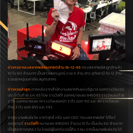
ข่าวหวย กองสลากพลัสแตก60ล้าน 16-12-65
กองสลากพลัส ถูกอีกแล้ว
10 ใบ 60 ล้านบาท เป็นสาวเพชรบูรณ์ รวย 6 ล้าน สาว อุทัยธานี รับ 12 ล้าน
รวยสุดหนุ่มมหาชัย สมุทรสาคร
ข่าวหวยล่าสุด
ภายหลังจากสำนักงานสลากกินแบ่งรัฐบาล ออกรางวัลงวด
ประจำวันที่ 16 ธ.ค. 65 โดย รางวัลที่1 ออกหมายเลข 845093 รางวัลเลขท้าย
2 ตัว ออกหมายเลข 14 รางวัลเลขหน้า 3 ตัว ออก 912 และ 411 รางวัลเลข
ท้าย 3 ตัว ออก 855 และ 593
ล่าสุด นายพันธ์ธวัช นาควิสุทธิ์ หรือ นอท CEO “กองสลากพลัส” ได้โชว์
ลอตเตอรี่
รางวัลที่1
หมายเลข 845093 จำนวน 10 ใบ เป็นเงิน 60 ล้านบาท
เป็นสลาการกุศล 2 ใบ โดยมีผู้โชคดีงวดนี้ถึง 3 คน จากนั้นนายพันธ์ธวัช ได้