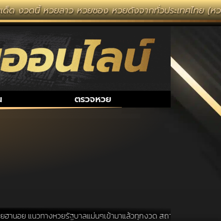
ด็ด งวดนี้ หวยลาว หวยซอง หวยดังจากทั่วประเทศไทย (หวยไท
น
ตรวจหวย
ฮานอย แนวทางหวยรัฐบาลแม่นๆเข้ามาแล้วทุกงวด สถานที่ขอหวยเป็นสถานที่ ที