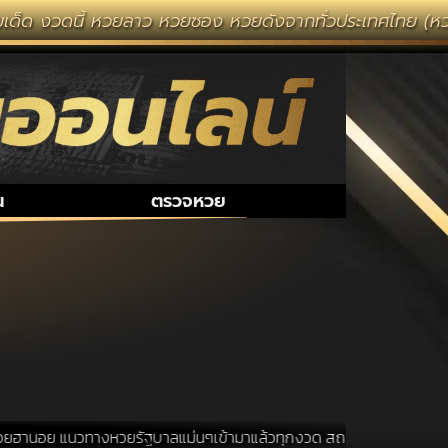
ด็ด งวดนี้ หวยลาว หวยซอง หวยดังจากทั่วประเทศไทย (หวยไท
น
ตรวจหวย
ฮานอย แนวทางหวยรัฐบาลแม่นๆเข้ามาแล้วทุกงวด สถานที่ขอหวยเป็นสถานที่ ท