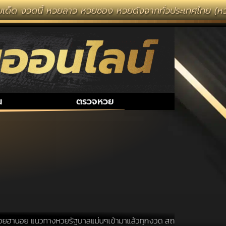
เด็ด งวดนี้ หวยลาว หวยซอง หวยดังจากทั่วประเทศไทย (หวยไท
น
ตรวจหวย
ฮานอย แนวทางหวยรัฐบาลแม่นๆเข้ามาแล้วทุกงวด สถานที่ขอหวยเป็นสถานที่ ท