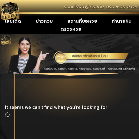
รวมเรื่องน่ารู้เกี่ยวกับ ตรวจหวย ข่
เลขเด็ด
ข่าวหวย
สถานที่ขอหวย
ทำนายฝัน
ตรวจหวย
It seems we can't find what you're looking for.