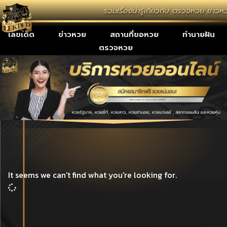
รวมเรื่องน่ารู้เกี่ยวกับ ตรวจหวย ข่
เลขเด็ด
ข่าวหวย
สถานที่ขอหวย
ทำนายฝัน
ตรวจหวย
It seems we can't find what you're looking for.