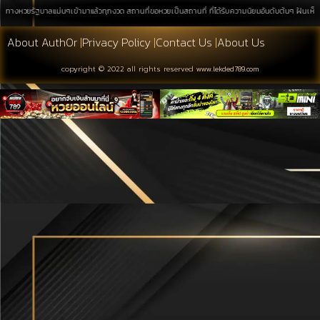
วทางหวยรัฐบาลแม่นๆเข้ามาแล้วทุกงวด สถานที่ขอหวยเป็นสถานที่ ที่ได้รับความนิยมอันดับต้นๆ ฝันเห็นสุส
About Auth0r
|
Privacy Policy
|
Contact Us
|
About Us
copyright © 2022 all rights reserved
www.lekded789.com