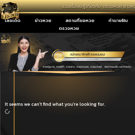
รวมเรื่องน่ารู้เกี่ยวกับ ตรวจหวย ข่
เลขเด็ด
ข่าวหวย
สถานที่ขอหวย
ทำนายฝัน
ตรวจหวย
It seems we can't find what you're looking for.