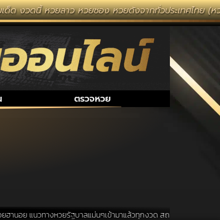
ด็ด งวดนี้ หวยลาว หวยซอง หวยดังจากทั่วประเทศไทย (หวยไท
น
ตรวจหวย
ฮานอย แนวทางหวยรัฐบาลแม่นๆเข้ามาแล้วทุกงวด สถานที่ขอหวยเป็นสถานที่ ท