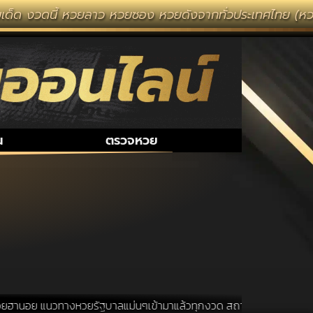
ด็ด งวดนี้ หวยลาว หวยซอง หวยดังจากทั่วประเทศไทย (หวยไท
น
ตรวจหวย
ฮานอย แนวทางหวยรัฐบาลแม่นๆเข้ามาแล้วทุกงวด สถานที่ขอหวยเป็นสถานที่ ที