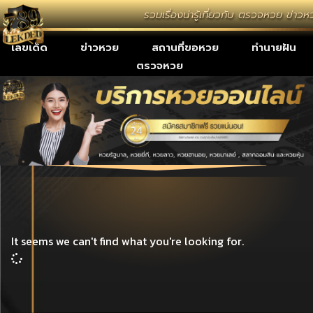
รวมเรื่องน่ารู้เกี่ยวกับ ตรวจหวย ข่
เลขเด็ด
ข่าวหวย
สถานที่ขอหวย
ทำนายฝัน
ตรวจหวย
It seems we can't find what you're looking for.