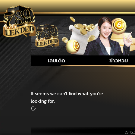
เลขเด็ด
ข่าวหวย
It seems we can't find what you're
looking for.
เรารวบรวม