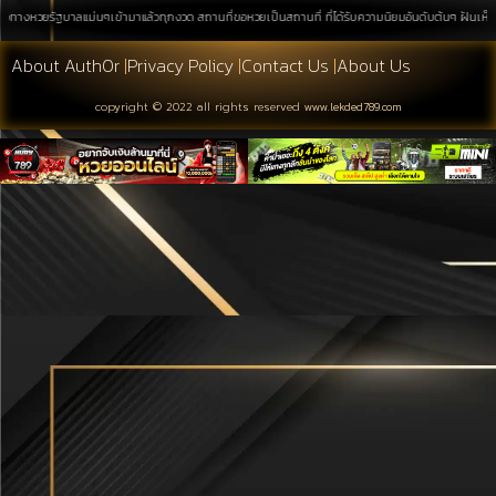
วทางหวยรัฐบาลแม่นๆเข้ามาแล้วทุกงวด สถานที่ขอหวยเป็นสถานที่ ที่ได้รับความนิยมอันดับต้นๆ ฝันเห็นสุส
About Auth0r
|
Privacy Policy
|
Contact Us
|
About Us
copyright © 2022 all rights reserved
www.lekded789.com