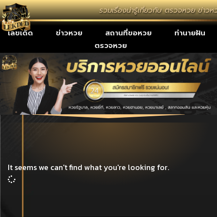
รวมเรื่องน่ารู้เกี่ยวกับ ตรวจหวย ข่
เลขเด็ด
ข่าวหวย
สถานที่ขอหวย
ทำนายฝัน
ตรวจหวย
It seems we can't find what you're looking for.