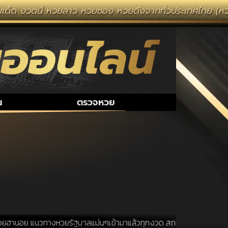
ด็ด งวดนี้ หวยลาว หวยซอง หวยดังจากทั่วประเทศไทย (หวยไท
น
ตรวจหวย
ฮานอย แนวทางหวยรัฐบาลแม่นๆเข้ามาแล้วทุกงวด สถานที่ขอหวยเป็นสถานที่ ท