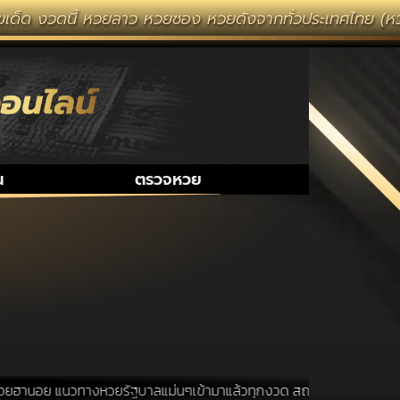
เด็ด งวดนี้ หวยลาว หวยซอง หวยดังจากทั่วประเทศไทย (หวยไ
น
ตรวจหวย
ยฮานอย แนวทางหวยรัฐบาลแม่นๆเข้ามาแล้วทุกงวด สถานที่ขอหวยเป็นสถานที่ ท