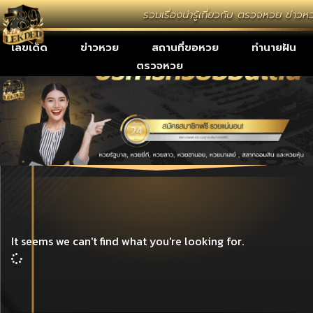
รวมเรื่องน่ารู้เกี่ยวกับ ตรวจหวย ข่
เลขเด็ด
ข่าวหวย
สถานที่ขอหวย
ทำนายฝัน
ตรวจหวย
It seems we can't find what you're looking for.