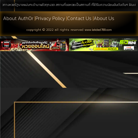
นวทางหวยรัฐบาลแม่นๆเข้ามาแล้วทุกงวด สถานที่ขอหวยเป็นสถานที่ ที่ได้รับความนิยมอันดับต้นๆ ฝันเห็นสุ
About Auth0r
|
Privacy Policy
|
Contact Us
|
About Us
copyright © 2022 all rights reserved
www.lekded789.com