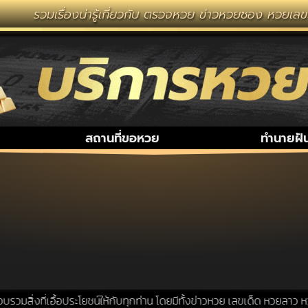
รวมเรื่องน่ารู้เกี่ยวกับ ตรวจหวย ข่าวหวยซอง หวยเลขเ
สถานที่ขอหวย
ทำนายฝั
สิ่งที่เอื้อประโยชน์ให้กับทุกท่าน โดยมีทั้งข่าวหวย เลขเด็ด หวยลาว หว