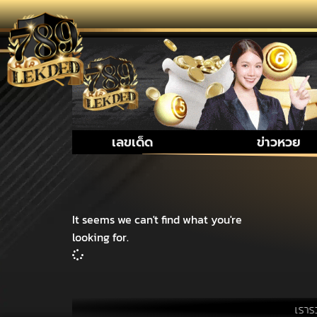
เลขเด็ด
ข่าวหวย
It seems we can't find what you're
looking for.
เรารวบรวม