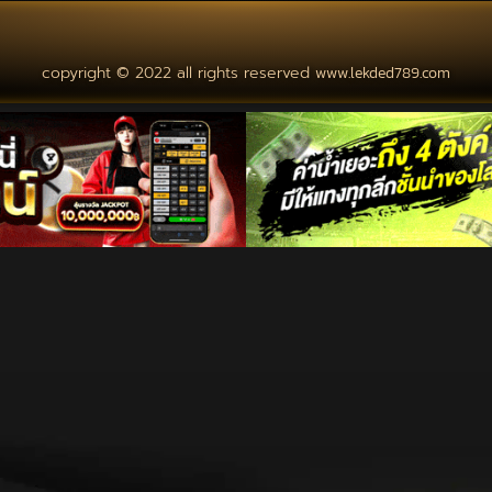
copyright © 2022 all rights reserved
www.lekded789.com