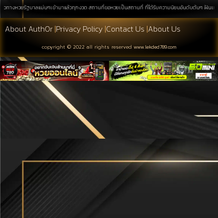
นวทางหวยรัฐบาลแม่นๆเข้ามาแล้วทุกงวด สถานที่ขอหวยเป็นสถานที่ ที่ได้รับความนิยมอันดับต้นๆ ฝันเห็นสุ
About Auth0r
|
Privacy Policy
|
Contact Us
|
About Us
copyright © 2022 all rights reserved
www.lekded789.com